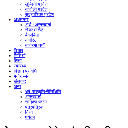
लुम्बिनी प्रदेश
कर्णाली प्रदेश
सुदूरपश्चिम प्रदेश
अर्थतन्त्र
अर्थ : अन्तरवार्ता
सेयर मार्केट
बैंक/बिमा
कर्पोरेट
बजारमा नयाँ
विचार
भिडिओ
शिक्षा
स्वास्थ्य
विज्ञान प्रविधि
मनोरञ्जन
खेलकुद
अन्य
धर्म–संस्कृति/रीतिथिति
अन्तरवार्ता
साहित्य \कला
पत्रपत्रिका
विश्व
पर्यटन