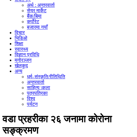
अर्थ : अन्तरवार्ता
सेयर मार्केट
बैंक/बिमा
कर्पोरेट
बजारमा नयाँ
विचार
भिडिओ
शिक्षा
स्वास्थ्य
विज्ञान प्रविधि
मनोरञ्जन
खेलकुद
अन्य
धर्म–संस्कृति/रीतिथिति
अन्तरवार्ता
साहित्य \कला
पत्रपत्रिका
विश्व
पर्यटन
वडा प्रहरीका २६ जनामा कोरोना
सङ्क्रमण