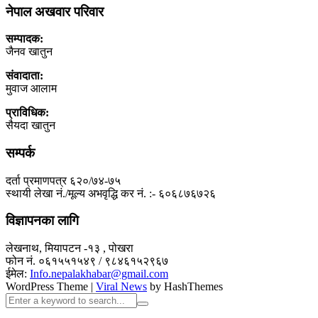
नेपाल अखवार परिवार
सम्पादक:
जैनव खातुन
संवादाता:
मुवाज आलाम
प्राविधिक:
सैयदा खातुन
सम्पर्क
दर्ता प्रमाणपत्र ६२०/७४-७५
स्थायी लेखा नं./मूल्य अभवृद्धि कर नं. :- ६०६८७६७२६
विज्ञापनका लागि
लेखनाथ, मियापटन -१३ , पोखरा
फोन नं. ०६१५५१५४९ / ९८४६१५२९६७
ईमेल:
Info.nepalakhabar@gmail.com
WordPress Theme
|
Viral News
by HashThemes