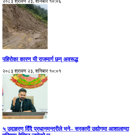
२०८३ श्रावण २३, शनिबार १०:०६
पहिरोका कारण यी राजमार्ग छन् अवरूद्ध
२०८३ श्रावण २३, शनिबार १०:०१
५ उदाहरण दिँदै प्रधानमन्त्रीले भने– सरकारी उद्योगमा आशालाग्दा