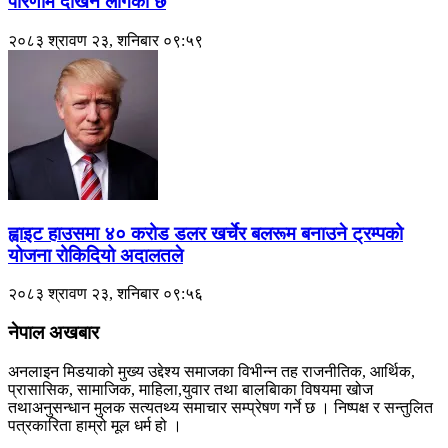
परिणाम देखिन लागेको छ
२०८३ श्रावण २३, शनिबार ०९:५९
ह्वाइट हाउसमा ४० करोड डलर खर्चेर बलरूम बनाउने ट्रम्पको
योजना रोकिदियो अदालतले
२०८३ श्रावण २३, शनिबार ०९:५६
नेपाल अखबार
अनलाइन मिडयाको मुख्य उद्देश्य समाजका विभीन्न तह राजनीतिक, आर्थिक,
प्रासासिक, सामाजिक, माहिला,युवार तथा बालबािका विषयमा खोज
तथाअनुसन्धान मुलक सत्यतथ्य समाचार सम्प्रेषण गर्ने छ । निष्पक्ष र सन्तुलित
पत्रकारिता हाम्रो मूल धर्म हो ।