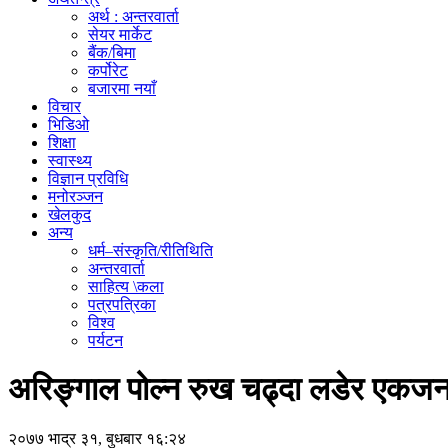
अर्थ : अन्तरवार्ता
सेयर मार्केट
बैंक/बिमा
कर्पोरेट
बजारमा नयाँ
विचार
भिडिओ
शिक्षा
स्वास्थ्य
विज्ञान प्रविधि
मनोरञ्जन
खेलकुद
अन्य
धर्म–संस्कृति/रीतिथिति
अन्तरवार्ता
साहित्य \कला
पत्रपत्रिका
विश्व
पर्यटन
अरिङ्गाल पोल्न रुख चढ्दा लडेर एकजना
२०७७ भाद्र ३१, बुधबार १६:२४