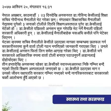
२०७७ आश्विन २०, मंगलवार १६:३१
नेपाल अखबार, काठमाडौं । २३ दिनदेखि अनसनरत डा.गोविन्द केसीलाई शिक्षा
सचिव गोपीनाथ मैनालीले भेट गरेका छन्। मंगलबार शिक्षासचिव मैनालीको
नेतृत्वमा पुगेको ३ जनाको टोलीले त्रिवि शिक्षणअस्तपाल पुगेर डा.केसीलाई
भेटेको हो । डा.केसीले पछिल्लो अनसन सुरु गरेपछि भेट गर्ने मैनाली पहिलो
सरकारी अधिकारी हुन् । डा.केसीलाई मैनालीबाहेक यसअघि कसैले पनि भेटेका
थिएनन् ।
भेटका क्रममा सचिव मैनालीले केसीले उठाएका मागका सम्बन्धमा छलफल गर्न
सरकारीस्तरमा कुनै वार्ता टोली गठन नगरिएको जानकारी गराएका थिए । उनले
डा.केसीलाई अनसन फिर्ता लिन समेत आग्रह गरेका थिए । डा.केसीले भने
सरकारले आधिकारिक रुपमा वार्ता टोली बनाएर पठाउनुपर्ने अडानलाई
दोहोर्याएका थिए ।
तीन हप्तादेखि अनसनमा रहेका डा.केसीको स्वास्थ्यअवस्था निकै गम्भिर बन्दै
गएको त्रिवि शिक्षण अस्पतालले जनाएको छ । डा.केसीले उठाएका माग र
उनको जीवन रक्षाप्रति सरकार गम्भिर नभएको भन्दै नागरिकस्तरबाट सरकारको
चर्को आलोचना हुँदै आएको छ ।
Advertisement