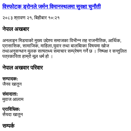
विस्फोटक ड्रोनले जर्मन विमानस्थलमा सुरक्षा चुनौती
२०८३ श्रावण २१, बिहीबार १०:२१
नेपाल अखबार
अनलाइन मिडयाको मुख्य उद्देश्य समाजका विभीन्न तह राजनीतिक, आर्थिक,
प्रासासिक, सामाजिक, माहिला,युवार तथा बालबािका विषयमा खोज
तथाअनुसन्धान मुलक सत्यतथ्य समाचार सम्प्रेषण गर्ने छ । निष्पक्ष र सन्तुलित
पत्रकारिता हाम्रो मूल धर्म हो ।
नेपाल अखवार परिवार
सम्पादक:
जैनव खातुन
संवादाता:
मुवाज आलाम
प्राविधिक:
सैयदा खातुन
सम्पर्क