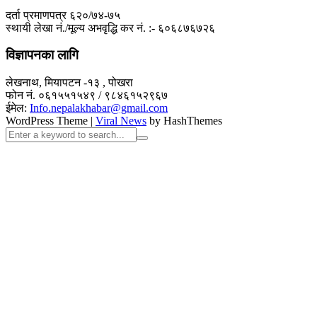
दर्ता प्रमाणपत्र ६२०/७४-७५
स्थायी लेखा नं./मूल्य अभवृद्धि कर नं. :- ६०६८७६७२६
विज्ञापनका लागि
लेखनाथ, मियापटन -१३ , पोखरा
फोन नं. ०६१५५१५४९ / ९८४६१५२९६७
ईमेल:
Info.nepalakhabar@gmail.com
WordPress Theme
|
Viral News
by HashThemes