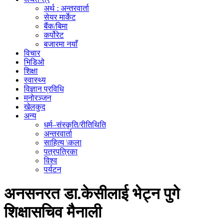
अर्थ : अन्तरवार्ता
सेयर मार्केट
बैंक/बिमा
कर्पोरेट
बजारमा नयाँ
विचार
भिडिओ
शिक्षा
स्वास्थ्य
विज्ञान प्रविधि
मनोरञ्जन
खेलकुद
अन्य
धर्म–संस्कृति/रीतिथिति
अन्तरवार्ता
साहित्य \कला
पत्रपत्रिका
विश्व
पर्यटन
अनसनरत डा.केसीलाई भेट्न पुगे
शिक्षासचिव मैनाली