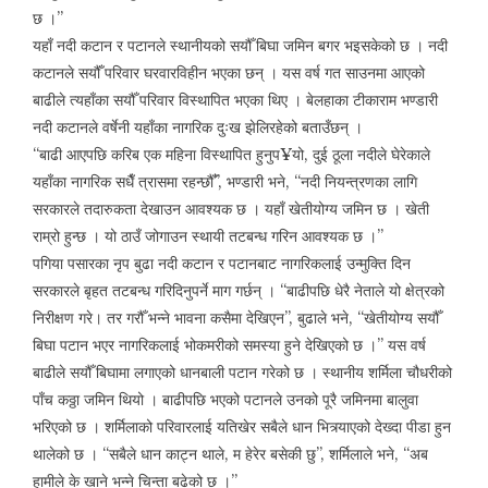
छ ।”
यहाँ नदी कटान र पटानले स्थानीयको सयौँ बिघा जमिन बगर भइसकेको छ । नदी
कटानले सयौंँ परिवार घरवारविहीन भएका छन् । यस वर्ष गत साउनमा आएको
बाढीले त्यहाँका सयौँ परिवार विस्थापित भएका थिए । बेलहाका टीकाराम भण्डारी
नदी कटानले वर्षेनी यहाँका नागरिक दुःख झेलिरहेको बताउँछन् ।
“बाढी आएपछि करिब एक महिना विस्थापित हुनुप¥यो, दुई ठूला नदीले घेरेकाले
यहाँका नागरिक सधैँ त्रासमा रहन्छौँ”, भण्डारी भने, “नदी नियन्त्रणका लागि
सरकारले तदारुकता देखाउन आवश्यक छ । यहाँ खेतीयोग्य जमिन छ । खेती
राम्रो हुन्छ । यो ठाउँ जोगाउन स्थायी तटबन्ध गरिन आवश्यक छ ।”
पगिया पसारका नृप बुढा नदी कटान र पटानबाट नागरिकलाई उन्मुक्ति दिन
सरकारले बृहत तटबन्ध गरिदिनुपर्ने माग गर्छन् । “बाढीपछि धेरै नेताले यो क्षेत्रको
निरीक्षण गरे। तर गरौँ भन्ने भावना कसैमा देखिएन”, बुढाले भने, “खेतीयोग्य सयौँ
बिघा पटान भएर नागरिकलाई भोकमरीको समस्या हुने देखिएको छ ।” यस वर्ष
बाढीले सयौँ बिघामा लगाएको धानबाली पटान गरेको छ । स्थानीय शर्मिला चौधरीको
पाँच कठ्ठा जमिन थियो । बाढीपछि भएको पटानले उनको पूरै जमिनमा बालुवा
भरिएको छ । शर्मिलाको परिवारलाई यतिखेर सबैले धान भित्र्याएको देख्दा पीडा हुन
थालेको छ । “सबैले धान काट्न थाले, म हेरेर बसेकी छु”, शर्मिलाले भने, “अब
हामीले के खाने भन्ने चिन्ता बढेको छ ।”