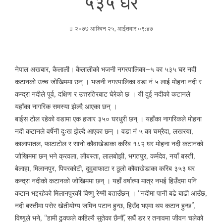
५३५ घर
२०७७ आश्विन २५, आईतवार ०९:४७
नेपाल अखबार, कैलाली। कैलालीको भजनी नगरपालिका–५ का ५३५ घर नदी
कटानको उच्च जोखिममा छन् । भजनी नगरपालिका वडा नं ५ लाई मोहना नदी र
कन्द्रा नदीले पूर्व, दक्षिण र उत्तरतिरबाट घेरेको छ । यी दुई नदीको कटानले
यहाँका नागरिक समस्या झेल्दै आएका छन् ।
बाईस टोल रहेको वडामा एक हजार ३५० घरधुरी छन् । यहाँका नागरिकले मोहना
नदी कटानले वर्षेनी दुःख झेल्दै आएका छन् । वडा नं ५ का चम्रैदा, लखरया,
कालापातल, फाटाटोल र सानो कौवाखेडाका करिब १८२ घर मोहना नदी कटानको
जोखिममा छन् भने क्रवला, लौबस्ता, लालबोझी, भगतपुर, कर्मदेव, नयाँ बस्ती,
बेलाहा, मिलानपुर, पिपरकोटी, दुदुवाफाटा र ठूलो कौवाखेडाका करिब ३५३ घर
कन्द्रा नदीको कटानको जोखिममा छन् । यहाँ वर्षात्मा मात्र नभई हिउँदमा पनि
कटान भइरहेको मिलानपुरकी विष्णु रेग्मी बताउँछन् । “नदीमा पानी बढे बाढी आउँछ,
नदी बस्तीमा पसेर खेतीयोग्य जमिन पटान हुन्छ, हिउँद भएमा थप कटान हुन्छ”,
विष्णुले भने, “हामी ढुक्कले कहिल्यै सुतेका छैनौँ, सधैँ डर र तनावमा जीवन चलेको