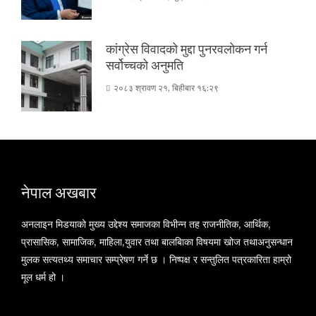
कांग्रेस विवादको मुद्दा पुनरवलोकन गर्न
सर्वोच्चको अनुमति
२०८३ श्रावण २१, बिहीबार १६:२९
नेपाल अखबार
अनलाइन मिडयाको मुख्य उद्देश्य समाजका विभीन्न तह राजनीतिक, आर्थिक,
प्रासासिक, सामाजिक, माहिला,युवार तथा बालबािका विषयमा खोज तथाअनुसन्धान
मुलक सत्यतथ्य समाचार सम्प्रेषण गर्ने छ । निष्पक्ष र सन्तुलित पत्रकारिता हाम्रो
मूल धर्म हो ।