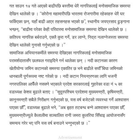
गत साउन १४ गते आएको बाढीपछि बस्तीमा धेरै नागरिकलाई मनोसामाजिक समस्या
देखिन थालेको छ । “कोरोना महामारीपछि भारतमा रोजगारीमा रहेकाहरु धेरै घर
फर्किएका छन्, यहाँ बाढी आएर तहसनहस भएको छ”, स्थानीय जयप्रसाद ढुङ्गाना
भन्छन्, “बाढीमा परेका केही परिवारमा मनोसामाजिक समस्या देखिन थालेको छ ।
कतिपय नागरिक बर्बराउने, एक्लै कुरा गर्ने, डर लाग्ने, निद्रा नलाग्नेजस्ता समस्या
देखिन थालेको गुनासो गर्नुभएको छ ।”
सामाजिक अभियानकर्मीले समस्या देखिएका नागरिकलाई मनोसामाजिक
परामर्शदातासँग छलफल गराइदिने गर्न थालेका छन् । नदी कटानका कारण
खेतीयोग्य जमिन कटानको समस्या एकातिर छ भने बाढीले सयौँ बिघा जमिनको
धानबाली पूर्णरूपमा नष्ट गरेको छ । नदी कटान नियन्त्रणका लागि भजनी
नगरपालिका आफैँले नसक्ने भएकाले प्रदेश सरकारलाई गुहारेका वडा नं ५ का
वडाध्यक्ष केशव बुढाले बताए । “सुदूरपश्चिम प्रदेशमा मुख्यमन्त्री, कृषिमन्त्री,
कानूनमन्त्री सबैले निरीक्षण गर्नुभएको छ, यस वर्ष बजेटको व्यवस्था गर्ने आश्वासन
पाएका छौँ”, वडाध्यक्ष बुढाले भने, “अब बृहत तटबन्ध बन्ने आश्वासन पाएका छौँ,
मुख्यमन्त्रीज्यूले कैलालीमा सञ्चालित रानी जमरा कुलरिया सिँचाइ आयोजनासँग
समन्वय गरेर भए पनि यस वर्ष बनाउने भन्नुभएको छ ।”
Advertisement