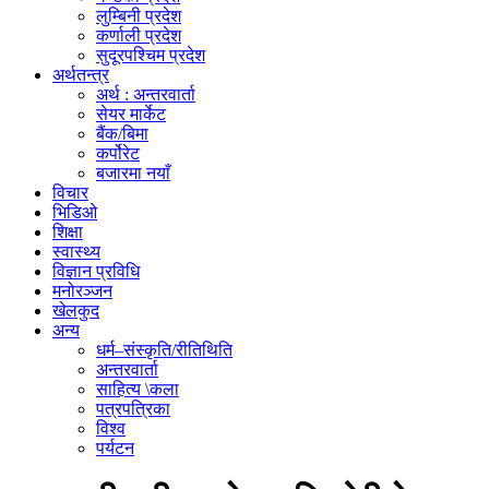
लुम्बिनी प्रदेश
कर्णाली प्रदेश
सुदूरपश्चिम प्रदेश
अर्थतन्त्र
अर्थ : अन्तरवार्ता
सेयर मार्केट
बैंक/बिमा
कर्पोरेट
बजारमा नयाँ
विचार
भिडिओ
शिक्षा
स्वास्थ्य
विज्ञान प्रविधि
मनोरञ्जन
खेलकुद
अन्य
धर्म–संस्कृति/रीतिथिति
अन्तरवार्ता
साहित्य \कला
पत्रपत्रिका
विश्व
पर्यटन