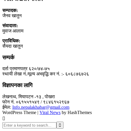
सम्पादक:
जैनव खातुन
संवादाता:
मुवाज आलाम
प्राविधिक:
सैयदा खातुन
सम्पर्क
दर्ता प्रमाणपत्र ६२०/७४-७५
स्थायी लेखा नं./मूल्य अभवृद्धि कर नं. :- ६०६८७६७२६
विज्ञापनका लागि
लेखनाथ, मियापटन -१३ , पोखरा
फोन नं. ०६१५५१५४९ / ९८४६१५२९६७
ईमेल:
Info.nepalakhabar@gmail.com
WordPress Theme
|
Viral News
by HashThemes