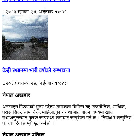
२०८३ श्रावण २४, आईतवार १०:५१
केही स्थानमा भारी वर्षाको सम्भावना
२०८३ श्रावण २४, आईतवार १०:४८
नेपाल अखबार
अनलाइन मिडयाको मुख्य उद्देश्य समाजका विभीन्न तह राजनीतिक, आर्थिक,
प्रासासिक, सामाजिक, माहिला,युवार तथा बालबािका विषयमा खोज
तथाअनुसन्धान मुलक सत्यतथ्य समाचार सम्प्रेषण गर्ने छ । निष्पक्ष र सन्तुलित
पत्रकारिता हाम्रो मूल धर्म हो ।
नेपाल अखवार परिवार