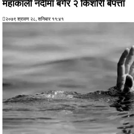
महाकाली नदीमा बगेर २ किशोरी बेपत्ता
२०७९ श्रावण २८, शनिबार ११:४१