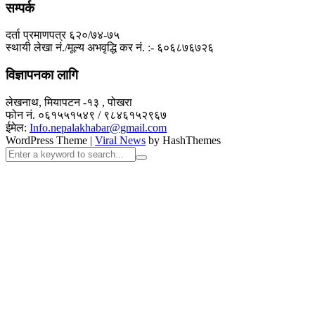
सम्पर्क
दर्ता प्रमाणपत्र ६२०/७४-७५
स्थायी लेखा नं./मूल्य अभवृद्धि कर नं. :- ६०६८७६७२६
विज्ञापनका लागि
लेखनाथ, मियापटन -१३ , पोखरा
फोन नं. ०६१५५१५४९ / ९८४६१५२९६७
ईमेल:
Info.nepalakhabar@gmail.com
WordPress Theme
|
Viral News
by HashThemes