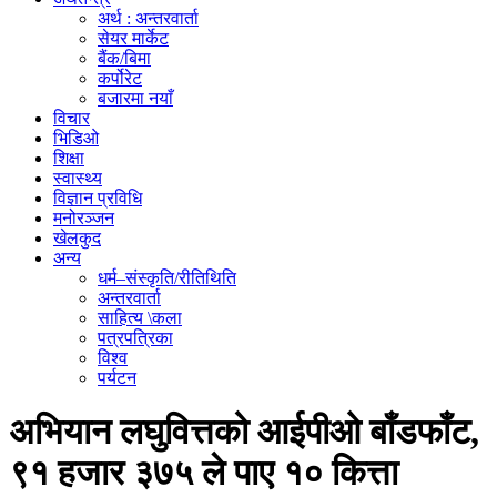
अर्थ : अन्तरवार्ता
सेयर मार्केट
बैंक/बिमा
कर्पोरेट
बजारमा नयाँ
विचार
भिडिओ
शिक्षा
स्वास्थ्य
विज्ञान प्रविधि
मनोरञ्जन
खेलकुद
अन्य
धर्म–संस्कृति/रीतिथिति
अन्तरवार्ता
साहित्य \कला
पत्रपत्रिका
विश्व
पर्यटन
अभियान लघुवित्तको आईपीओ बाँडफाँट,
९१ हजार ३७५ ले पाए १० कित्ता