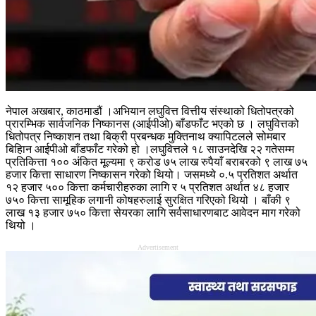
नेपाल अखबार, काठमाडौं ।अभियान लघुवित्त वित्तीय संस्थाको धितोपत्रको
प्रारम्भिक सार्वजनिक निष्कानस (आईपीओ) बाँडफाँट भएको छ । लघुवित्तको
धितोपत्र निष्काशन तथा बिक्री प्रबन्धक मुक्तिनाथ क्यापिटलले सोमबार
बिहिान आईपीओ बाँडफाँट गरेको हो ।लघुवित्तले १८ साउनदेखि २२ गतेसम्म
प्रतिकित्ता १०० अंकित मूल्यमा ९ करोड ७५ लाख रुपैयाँ बराबरको ९ लाख ७५
हजार कित्ता साधारण निष्कासन गरेको थियो। जसमध्ये ०.५ प्रतिशत अर्थात
१२ हजार ५०० कित्ता कर्मचारीहरुका लागि र ५ प्रतिशत अर्थात ४८ हजार
७५० कित्ता सामूहिक लगानी कोषहरुलाई सुरक्षित गरिएको थियो । बाँकी ९
लाख १३ हजार ७५० कित्ता सेयरका लागि सर्वसाधारणबाट आवेदन माग गरेको
थियो ।
Advertisement