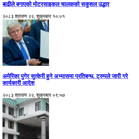
बाढीले बगाएको मोटरसाइकल चालकको सकुशल उद्धार
२०८३ श्रावण २२, शुक्रबार १०:०१
अमेरिका पुगेर सुत्केरी हुने अभ्यासमा प्रतिबन्ध, ट्रम्पले जारी गरे
कार्यकारी आदेश
२०८३ श्रावण २२, शुक्रबार ०९:५७