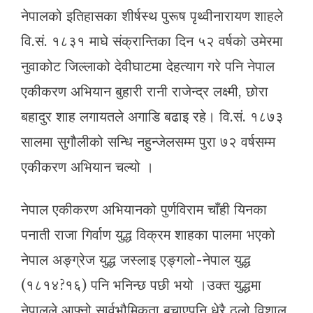
नेपालको इतिहासका शीर्षस्थ पुरूष पृथ्वीनारायण शाहले
वि.सं. १८३१ माघे संक्रान्तिका दिन ५२ वर्षको उमेरमा
नुवाकोट जिल्लाको देवीघाटमा देहत्याग गरे पनि नेपाल
एकीकरण अभियान बुहारी रानी राजेन्द्र लक्ष्मी, छोरा
बहादुर शाह लगायतले अगाडि बढाइ रहे। वि.सं. १८७३
सालमा सुगौलीको सन्धि नहुन्जेलसम्म पुरा ७२ वर्षसम्म
एकीकरण अभियान चल्यो ।
नेपाल एकीकरण अभियानको पुर्णविराम चाँही यिनका
पनाती राजा गिर्वाण युद्ध विक्रम शाहका पालमा भएको
नेपाल अङ्ग्रेज युद्ध जस्लाइ एङ्गलो-नेपाल युद्ध
(१८१४?१६) पनि भनिन्छ पछी भयो ।उक्त युद्धमा
नेपालले आफ्नो सार्वभौमिकता बचाएपनि धेरै ठूलो विशाल