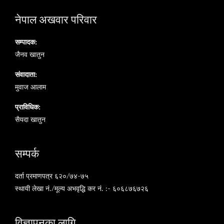
नेपाल अखवार परिवार
सम्पादक:
जैनव खातुन
संवादाता:
मुवाज आलाम
प्राविधिक:
सैयदा खातुन
सम्पर्क
दर्ता प्रमाणपत्र ६२०/७४-७५
स्थायी लेखा नं./मूल्य अभवृद्धि कर नं. :- ६०६८७६७२६
विज्ञापनका लागि