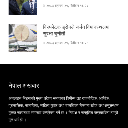
२०८३ श्रावण २१, बिहीबार १६:२०
विस्फोटक ड्रोनले जर्मन विमानस्थलमा
सुरक्षा चुनौती
२०८३ श्रावण २१, बिहीबार १०:२१
नेपाल अखबार
अनलाइन मिडयाको मुख्य उद्देश्य समाजका विभीन्न तह राजनीतिक, आर्थिक,
प्रासासिक, सामाजिक, माहिला,युवार तथा बालबािका विषयमा खोज तथाअनुसन्धान
मुलक सत्यतथ्य समाचार सम्प्रेषण गर्ने छ । निष्पक्ष र सन्तुलित पत्रकारिता हाम्रो
मूल धर्म हो ।