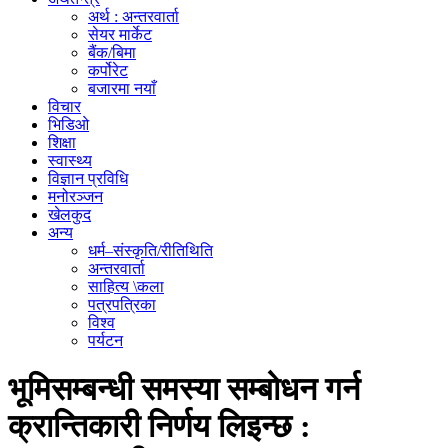
अर्थ : अन्तरवार्ता
सेयर मार्केट
बैंक/बिमा
कर्पोरेट
बजारमा नयाँ
विचार
भिडिओ
शिक्षा
स्वास्थ्य
विज्ञान प्रविधि
मनोरञ्जन
खेलकुद
अन्य
धर्म–संस्कृति/रीतिथिति
अन्तरवार्ता
साहित्य \कला
पत्रपत्रिका
विश्व
पर्यटन
भूमिसम्बन्धी समस्या सम्बोधन गर्न
क्रान्तिकारी निर्णय लिइन्छ :