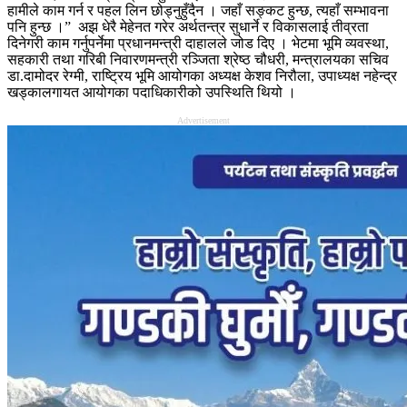
हामीले काम गर्न र पहल लिन छोड्नुहुँदैन । जहाँ सङ्कट हुन्छ, त्यहाँ सम्भावना
पनि हुन्छ ।” अझ धेरै मेहेनत गरेर अर्थतन्त्र सुधार्ने र विकासलाई तीव्रता
दिनेगरी काम गर्नुपर्नेमा प्रधानमन्त्री दाहालले जोड दिए । भेटमा भूमि व्यवस्था,
सहकारी तथा गरिबी निवारणमन्त्री रञ्जिता श्रेष्ठ चौधरी, मन्त्रालयका सचिव
डा.दामोदर रेग्मी, राष्ट्रिय भूमि आयोगका अध्यक्ष केशव निरौला, उपाध्यक्ष नहेन्द्र
खड्कालगायत आयोगका पदाधिकारीको उपस्थिति थियो ।
Advertisement