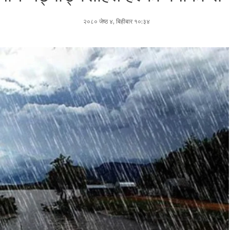
२०८० जेष्ठ ४, बिहीबार १०:३४