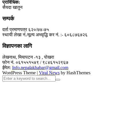
प्राविधिक:
सैयदा खातुन
सम्पर्क
दर्ता प्रमाणपत्र ६२०/७४-७५
स्थायी लेखा नं./मूल्य अभवृद्धि कर नं. :- ६०६८७६७२६
विज्ञापनका लागि
लेखनाथ, मियापटन -१३ , पोखरा
फोन नं. ०६१५५१५४९ / ९८४६१५२९६७
ईमेल:
Info.nepalakhabar@gmail.com
WordPress Theme
|
Viral News
by HashThemes