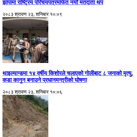
झापामा राष्ट्रिय परिचयपत्रमार्फत नयाँ मतदाता थप
२०८३ श्रावण २३, शनिबार १०:०९
थाइल्यान्डमा १४ वर्षीय किशोरले चलाएको गोलीबाट ८ जनाको मृत्यु,
कडा कानुन बनाउने प्रधानमन्त्रीको घोषणा
२०८३ श्रावण २३, शनिबार १०:०६