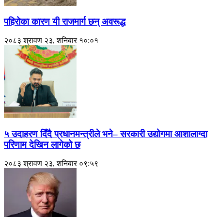
पहिरोका कारण यी राजमार्ग छन् अवरूद्ध
२०८३ श्रावण २३, शनिबार १०:०१
५ उदाहरण दिँदै प्रधानमन्त्रीले भने– सरकारी उद्योगमा आशालाग्दा
परिणाम देखिन लागेको छ
२०८३ श्रावण २३, शनिबार ०९:५९