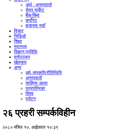
अर्थ : अन्तरवार्ता
सेयर मार्केट
बैंक/बिमा
कर्पोरेट
बजारमा नयाँ
विचार
भिडिओ
शिक्षा
स्वास्थ्य
विज्ञान प्रविधि
मनोरञ्जन
खेलकुद
अन्य
धर्म–संस्कृति/रीतिथिति
अन्तरवार्ता
साहित्य \कला
पत्रपत्रिका
विश्व
पर्यटन
२६ प्रहरी सम्पर्कविहीन
२०८० मंसिर १०, आईतवार १०:३९