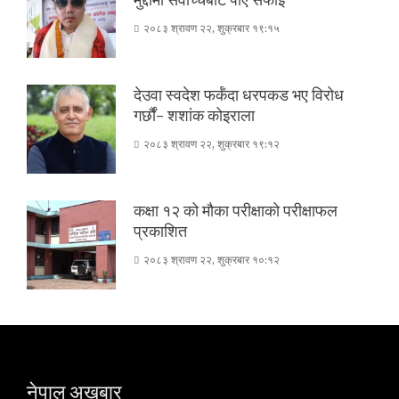
२०८३ श्रावण २२, शुक्रबार १९:१५
देउवा स्वदेश फर्कँदा धरपकड भए विरोध
गर्छौं- शशांक कोइराला
२०८३ श्रावण २२, शुक्रबार १९:१२
कक्षा १२ को मौका परीक्षाको परीक्षाफल
प्रकाशित
२०८३ श्रावण २२, शुक्रबार १०:१२
नेपाल अखबार