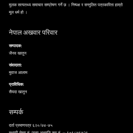
मुलक सत्यतथ्य समाचार सम्प्रेषण गर्ने छ । निष्पक्ष र सन्तुलित पत्रकारिता हाम्रो
मूल धर्म हो ।
नेपाल अखवार परिवार
सम्पादक:
जैनव खातुन
संवादाता:
मुवाज आलाम
प्राविधिक:
सैयदा खातुन
सम्पर्क
दर्ता प्रमाणपत्र ६२०/७४-७५
स्थायी लेखा नं./मूल्य अभवृद्धि कर नं. :- ६०६८७६७२६