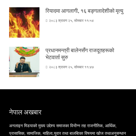
रियादमा आगलागी, १६ बङ्गलादेशीको मृत्यु
२०८३ श्रावण २५, सोमबार ११:५४
प्रधानमन्त्री बालेनसँग राजदूतहरूको
भेटवार्ता सुरु
२०८३ श्रावण २५, सोमबार ११:४७
नेपाल अखबार
अनलाइन मिडयाको मुख्य उद्देश्य समाजका विभीन्न तह राजनीतिक, आर्थिक,
प्रासासिक, सामाजिक, माहिला,युवार तथा बालबािका विषयमा खोज तथाअनुसन्धान