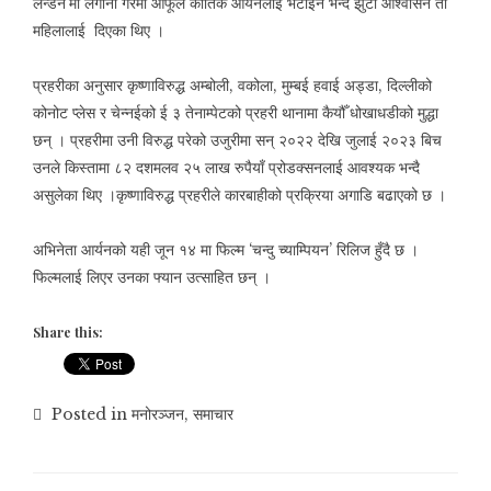
लन्डन’मा लगानी गरेमा आफूले कार्तिक आर्यनलाई भेटाइने भन्दै झुटो आश्वासन ती
महिलालाई दिएका थिए ।
प्रहरीका अनुसार कृष्णाविरुद्ध अम्बोली, वकोला, मुम्बई हवाई अड्डा, दिल्लीको
कोनोट प्लेस र चेन्नईको ई ३ तेनाम्पेटको प्रहरी थानामा कैयौँ धोखाधडीको मुद्धा
छन् । प्रहरीमा उनी विरुद्ध परेको उजुरीमा सन् २०२२ देखि जुलाई २०२३ बिच
उनले किस्तामा ८२ दशमलव २५ लाख रुपैयाँ प्रोडक्सनलाई आवश्यक भन्दै
असुलेका थिए ।कृष्णाविरुद्ध प्रहरीले कारबाहीको प्रक्रिया अगाडि बढाएको छ ।
अभिनेता आर्यनको यही जून १४ मा फिल्म ‘चन्दु च्याम्पियन’ रिलिज हुँदै छ ।
फिल्मलाई लिएर उनका फ्यान उत्साहित छन् ।
Share this:
Posted in
मनोरञ्जन
,
समाचार