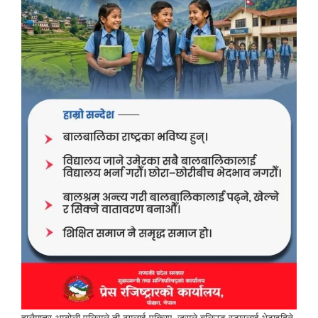
हालैमात्र अम्बोली पुलिसले ती ठगलाई पक्रिए, जसले बलिउड स्टारलाई भेटाइदिने