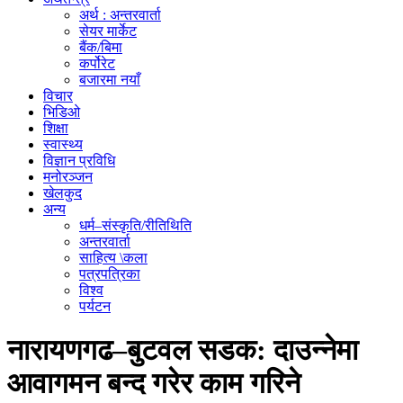
अर्थ : अन्तरवार्ता
सेयर मार्केट
बैंक/बिमा
कर्पोरेट
बजारमा नयाँ
विचार
भिडिओ
शिक्षा
स्वास्थ्य
विज्ञान प्रविधि
मनोरञ्जन
खेलकुद
अन्य
धर्म–संस्कृति/रीतिथिति
अन्तरवार्ता
साहित्य \कला
पत्रपत्रिका
विश्व
पर्यटन
नारायणगढ–बुटवल सडक: दाउन्नेमा
आवागमन बन्द गरेर काम गरिने