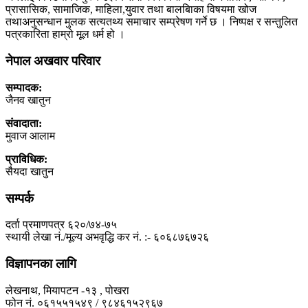
प्रासासिक, सामाजिक, माहिला,युवार तथा बालबािका विषयमा खोज
तथाअनुसन्धान मुलक सत्यतथ्य समाचार सम्प्रेषण गर्ने छ । निष्पक्ष र सन्तुलित
पत्रकारिता हाम्रो मूल धर्म हो ।
नेपाल अखवार परिवार
सम्पादक:
जैनव खातुन
संवादाता:
मुवाज आलाम
प्राविधिक:
सैयदा खातुन
सम्पर्क
दर्ता प्रमाणपत्र ६२०/७४-७५
स्थायी लेखा नं./मूल्य अभवृद्धि कर नं. :- ६०६८७६७२६
विज्ञापनका लागि
लेखनाथ, मियापटन -१३ , पोखरा
फोन नं. ०६१५५१५४९ / ९८४६१५२९६७