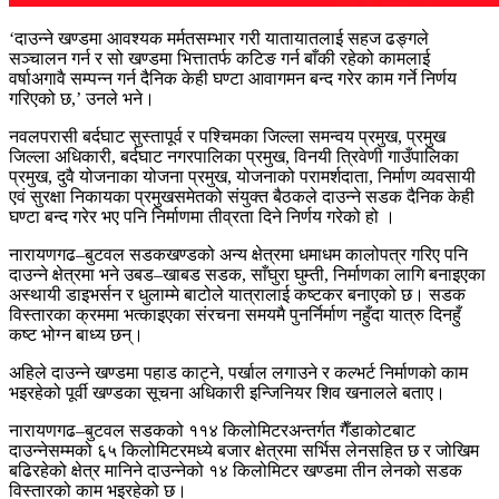
‘दाउन्ने खण्डमा आवश्यक मर्मतसम्भार गरी यातायातलाई सहज ढङ्गले
सञ्चालन गर्न र सो खण्डमा भित्तातर्फ कटिङ गर्न बाँकी रहेको कामलाई
वर्षाअगावै सम्पन्न गर्न दैनिक केही घण्टा आवागमन बन्द गरेर काम गर्ने निर्णय
गरिएको छ,’ उनले भने।
नवलपरासी बर्दघाट सुस्तापूर्व र पश्चिमका जिल्ला समन्वय प्रमुख, प्रमुख
जिल्ला अधिकारी, बर्दघाट नगरपालिका प्रमुख, विनयी त्रिवेणी गाउँपालिका
प्रमुख, दुवै योजनाका योजना प्रमुख, योजनाको परामर्शदाता, निर्माण व्यवसायी
एवं सुरक्षा निकायका प्रमुखसमेतको संयुक्त बैठकले दाउन्ने सडक दैनिक केही
घण्टा बन्द गरेर भए पनि निर्माणमा तीव्रता दिने निर्णय गरेको हो ।
नारायणगढ–बुटवल सडकखण्डको अन्य क्षेत्रमा धमाधम कालोपत्र गरिए पनि
दाउन्ने क्षेत्रमा भने उबड–खाबड सडक, साँघुरा घुम्ती, निर्माणका लागि बनाइएका
अस्थायी डाइभर्सन र धुलाम्मे बाटोले यात्रालाई कष्टकर बनाएको छ। सडक
विस्तारका क्रममा भत्काइएका संरचना समयमै पुनर्निर्माण नहुँदा यात्रु दिनहुँ
कष्ट भोग्न बाध्य छन्।
अहिले दाउन्ने खण्डमा पहाड काट्ने, पर्खाल लगाउने र कल्भर्ट निर्माणको काम
भइरहेको पूर्वी खण्डका सूचना अधिकारी इन्जिनियर शिव खनालले बताए।
नारायणगढ–बुटवल सडकको ११४ किलोमिटरअन्तर्गत गैँडाकोटबाट
दाउन्नेसम्मको ६५ किलोमिटरमध्ये बजार क्षेत्रमा सर्भिस लेनसहित छ र जोखिम
बढिरहेको क्षेत्र मानिने दाउन्नेको १४ किलोमिटर खण्डमा तीन लेनको सडक
विस्तारको काम भइरहेको छ।