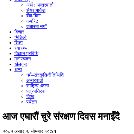
अर्थ : अन्तरवार्ता
सेयर मार्केट
बैंक/बिमा
कर्पोरेट
बजारमा नयाँ
विचार
भिडिओ
शिक्षा
स्वास्थ्य
विज्ञान प्रविधि
मनोरञ्जन
खेलकुद
अन्य
धर्म–संस्कृति/रीतिथिति
अन्तरवार्ता
साहित्य \कला
पत्रपत्रिका
विश्व
पर्यटन
आज एघारौं चुरे संरक्षण दिवस मनाइँदै
२०८२ असार २, सोमबार १०:४१