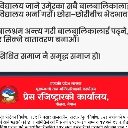
ित पेटिका निर्माण, १३९ सिमसार तालतलैया संरक्षण/पुनःनिर्माण, ६२८ वर्षातको प
५ अर्ब खर्च भइसकेको छ । समितिले आर्थिक वर्ष २०८०–८१ सम्म रु १४ अर्ब ९६ 
प्राप्त गर्ने छ पदाधिकारीसहित १२४ जना कर्मचारीको दरबन्दी रहेकामा हाल ८६