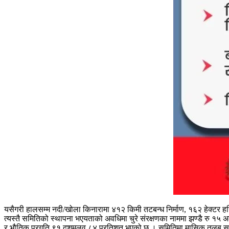
यसैगरी हालसम्म नदी/खोला किनारामा ४१२ किमी तटबन्ध निर्माण, १६२ हेक्टर हर
त्यस्तै समितिको स्थापना भएयताको अवधिमा चुरे संरक्षणका नाममा झण्डै रु १
र भौतिक प्रगति ९१ दशमलव ८४ प्रतिशत भएको छ । समितिमा मासिक तलब सुविधा 