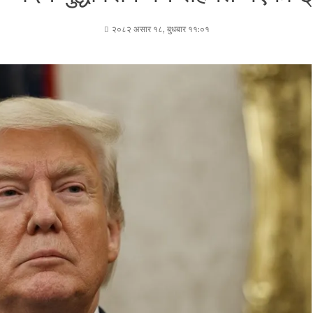
२०८२ असार १८, बुधबार ११:०१