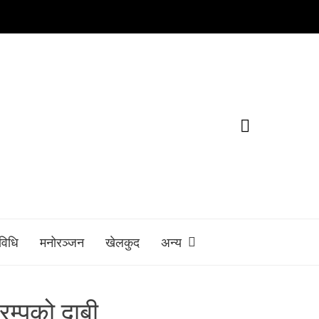
रविधि
मनोरञ्जन
खेलकुद
अन्य
रम्पको दाबी