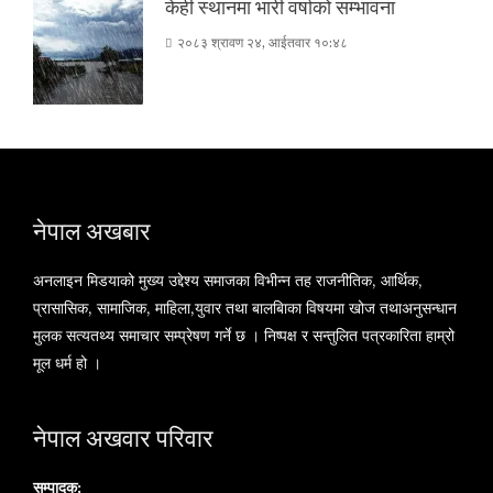
केही स्थानमा भारी वर्षाको सम्भावना
२०८३ श्रावण २४, आईतवार १०:४८
नेपाल अखबार
अनलाइन मिडयाको मुख्य उद्देश्य समाजका विभीन्न तह राजनीतिक, आर्थिक,
प्रासासिक, सामाजिक, माहिला,युवार तथा बालबािका विषयमा खोज तथाअनुसन्धान
मुलक सत्यतथ्य समाचार सम्प्रेषण गर्ने छ । निष्पक्ष र सन्तुलित पत्रकारिता हाम्रो
मूल धर्म हो ।
नेपाल अखवार परिवार
सम्पादक: