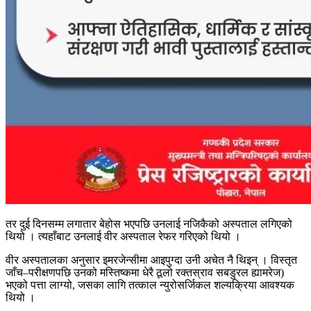
तर दुई दिनसम्म लगातार बेहोस भएपछि उनलाई नजिकैको अस्पताल लगिएको
थियो । त्यहाँबाट उनलाई वीर अस्पताल रेफर गरिएको थियो ।
वीर अस्पतालका अनुसार इमरजेन्सीमा आइपुग्दा उनी अचेत नै थिइन् । विस्तृत
जाँच–परीक्षणपछि उनको मस्तिष्कमा धेरै ठूलो रक्तस्राव सबडुरल ह्यामरेज)
भएको पत्ता लाग्यो, जसका लागि तत्काल न्युरोसर्जिकल शल्यक्रिया आवश्यक
थियो ।