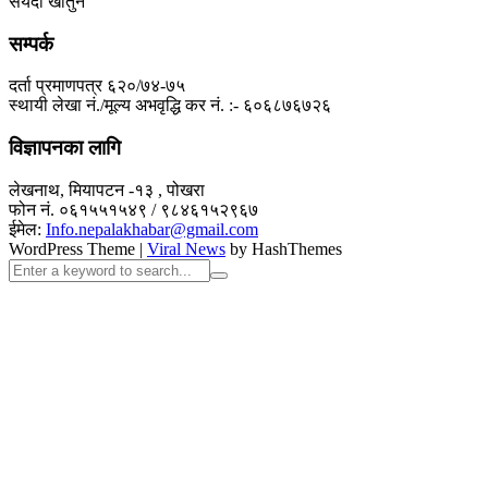
सैयदा खातुन
सम्पर्क
दर्ता प्रमाणपत्र ६२०/७४-७५
स्थायी लेखा नं./मूल्य अभवृद्धि कर नं. :- ६०६८७६७२६
विज्ञापनका लागि
लेखनाथ, मियापटन -१३ , पोखरा
फोन नं. ०६१५५१५४९ / ९८४६१५२९६७
ईमेल:
Info.nepalakhabar@gmail.com
WordPress Theme
|
Viral News
by HashThemes