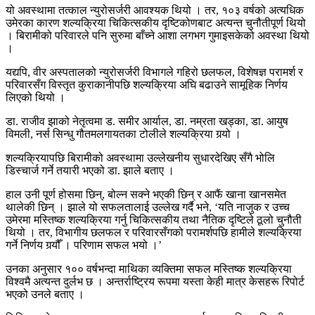
यो अवस्थामा तत्काल न्युरोसर्जरी आवश्यक थियो । तर, १०३ वर्षको अत्यधिक
उमेरका कारण शल्यक्रिया चिकित्सकीय दृष्टिकोणबाट अत्यन्त चुनौतीपूर्ण थियो
। बिरामीको परिवारले पनि सुरुमा बाँच्ने आशा लगभग गुमाइसकेको अवस्था थियो
।
यद्यपि, वीर अस्पतालको न्युरोसर्जरी विभागले गहिरो छलफल, विशेषज्ञ परामर्श र
परिवारसँग विस्तृत कुराकानीपछि शल्यक्रिया अघि बढाउने सामूहिक निर्णय
लिएको थियो ।
डा. राजीव झाको नेतृत्वमा ड. समीर आर्याल, डा. नम्रता खड्का, डा. आयुष
विमली, नर्स सिन्धु गौतमलगायतका टोलीले शल्यक्रिया गर्‍यो ।
शल्यक्रियापछि बिरामीको अवस्थामा उल्लेखनीय सुधारदेखिए सँगै भोलि
डिस्चार्ज गर्ने तयारी भएको डा. झाले बताए ।
हाल उनी पूर्ण होसमा छिन्, बोल्न सक्ने भएकी छिन् र आफैं खाना खानसमेत
थालेकी छिन् । झाले यो सफलतालाई उल्लेख गर्दै भने, ‘यति नाजुक र उच्च
उमेरमा मस्तिष्क शल्यक्रिया गर्नु चिकित्सकीय तथा नैतिक दृष्टिले ठूलो चुनौती
थियो । तर, विभागीय छलफल र परिवारसँगको परामर्शपछि हामीले शल्यक्रिया
गर्ने निर्णय गर्‍यौँ । परिणाम सफल भयो ।’
उनका अनुसार १०० वर्षभन्दा माथिका व्यक्तिमा सफल मस्तिष्क शल्यक्रिया
विश्वमै अत्यन्त दुर्लभ छ । अन्तर्राष्ट्रिय रूपमा यस्ता केही मात्र केसहरू रिपोर्ट
भएको उनले बताए ।