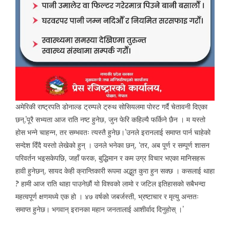
अमेरिकी राष्ट्रपति डोनाल्ड ट्रम्पले ट्रुथ सोसियलमा पोस्ट गर्दै चेतावनी दिएका
छन्,’पूरै सभ्यता आज राति नष्ट हुनेछ, जुन फेरि कहिल्यै फर्किने छैन । म यस्तो
होस भन्ने चाहन्न, तर सम्भवतः त्यस्तै हुनेछ।’उनले इरानलाई समाप्त पार्न चाहेको
सन्देश दिँदै यस्तो लेखेको हुन् । उनले भनेका छन्, ‘तर, अब पूर्ण र सम्पूर्ण शासन
परिवर्तन भइसकेपछि, जहाँ फरक, बुद्धिमान र कम उग्र विचार भएका मानिसहरू
हावी हुनेछन्, सायद केही क्रान्तिकारी रूपमा अद्भुत कुरा हुन सक्छ । कसलाई थाहा
? हामी आज राति थाहा पाउनेछौं यो विश्वको लामो र जटिल इतिहासको सबैभन्दा
महत्वपूर्ण क्षणमध्ये एक हो । ४७ वर्षको जबर्जस्ती, भ्रष्टाचार र मृत्यु अन्ततः
समाप्त हुनेछ। भगवान् इरानका महान जनतालाई आशीर्वाद दिनुहोस् ।’