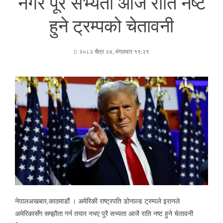
नगरे पूरै सभ्यता आजै राति नष्ट
हुने ट्रम्पको चेतावनी
२०८२ चैत्र २४, मंगलवार १९:२९
नेपालअखबार,काठमाडौं । अमेरिकी राष्ट्रपति डोनाल्ड ट्रम्पले इरानले
अमेरिकासँग सम्झौता गर्न तयार नभए पुरै सभ्यता आजै राति नष्ट हुने चेतावनी