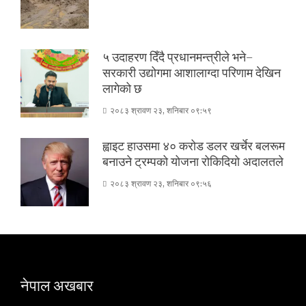
५ उदाहरण दिँदै प्रधानमन्त्रीले भने–
सरकारी उद्योगमा आशालाग्दा परिणाम देखिन
लागेको छ
२०८३ श्रावण २३, शनिबार ०९:५९
ह्वाइट हाउसमा ४० करोड डलर खर्चेर बलरूम
बनाउने ट्रम्पको योजना रोकिदियो अदालतले
२०८३ श्रावण २३, शनिबार ०९:५६
नेपाल अखबार