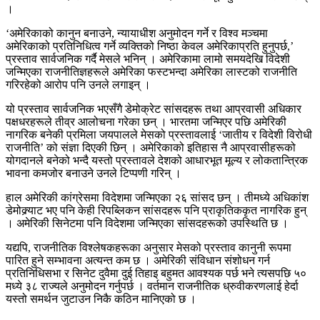
।
‘अमेरिकाको कानुन बनाउने, न्यायाधीश अनुमोदन गर्ने र विश्व मञ्चमा
अमेरिकाको प्रतिनिधित्व गर्ने व्यक्तिको निष्ठा केवल अमेरिकाप्रति हुनुपर्छ,’
प्रस्ताव सार्वजनिक गर्दै मेसले भनिन् । अमेरिकामा लामो समयदेखि विदेशी
जन्मिएका राजनीतिज्ञहरूले अमेरिका फस्टभन्दा अमेरिका लास्टको राजनीति
गरिरहेको आरोप पनि उनले लगाइन् ।
यो प्रस्ताव सार्वजनिक भएसँगै डेमोक्रेट सांसदहरू तथा आप्रवासी अधिकार
पक्षधरहरूले तीव्र आलोचना गरेका छन् । भारतमा जन्मिएर पछि अमेरिकी
नागरिक बनेकी प्रमिला जयपालले मेसको प्रस्तावलाई ‘जातीय र विदेशी विरोधी
राजनीति’ को संज्ञा दिएकी छिन् । अमेरिकाको इतिहास नै आप्रवासीहरूको
योगदानले बनेको भन्दै यस्तो प्रस्तावले देशको आधारभूत मूल्य र लोकतान्त्रिक
भावना कमजोर बनाउने उनले टिप्पणी गरिन् ।
हाल अमेरिकी कांग्रेसमा विदेशमा जन्मिएका २६ सांसद छन् । तीमध्ये अधिकांश
डेमोक्र्याट भए पनि केही रिपब्लिकन सांसदहरू पनि प्राकृतिककृत नागरिक हुन्
। अमेरिकी सिनेटमा पनि विदेशमा जन्मिएका सांसदहरूको उपस्थिति छ ।
यद्यपि, राजनीतिक विश्लेषकहरूका अनुसार मेसको प्रस्ताव कानुनी रूपमा
पारित हुने सम्भावना अत्यन्त कम छ । अमेरिकी संविधान संशोधन गर्न
प्रतिनिधिसभा र सिनेट दुवैमा दुई तिहाइ बहुमत आवश्यक पर्छ भने त्यसपछि ५०
मध्ये ३८ राज्यले अनुमोदन गर्नुपर्छ । वर्तमान राजनीतिक ध्रुवीकरणलाई हेर्दा
यस्तो समर्थन जुटाउन निकै कठिन मानिएको छ ।