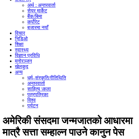
अर्थ : अन्तरवार्ता
सेयर मार्केट
बैंक/बिमा
कर्पोरेट
बजारमा नयाँ
विचार
भिडिओ
शिक्षा
स्वास्थ्य
विज्ञान प्रविधि
मनोरञ्जन
खेलकुद
अन्य
धर्म–संस्कृति/रीतिथिति
अन्तरवार्ता
साहित्य \कला
पत्रपत्रिका
विश्व
पर्यटन
अमेरिकी संसदमा जन्मजातको आधारमा
मात्रै सत्ता सम्हाल्न पाउने कानुन पेस