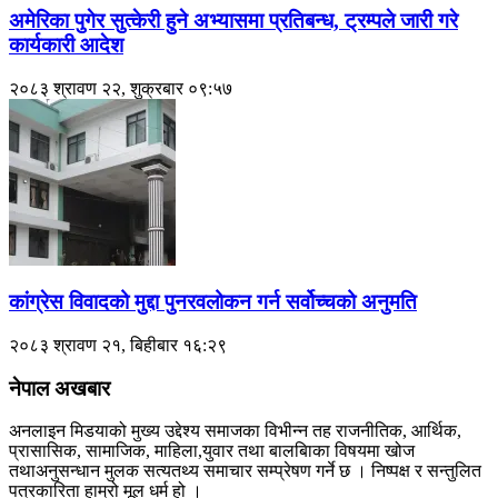
अमेरिका पुगेर सुत्केरी हुने अभ्यासमा प्रतिबन्ध, ट्रम्पले जारी गरे
कार्यकारी आदेश
२०८३ श्रावण २२, शुक्रबार ०९:५७
कांग्रेस विवादको मुद्दा पुनरवलोकन गर्न सर्वोच्चको अनुमति
२०८३ श्रावण २१, बिहीबार १६:२९
नेपाल अखबार
अनलाइन मिडयाको मुख्य उद्देश्य समाजका विभीन्न तह राजनीतिक, आर्थिक,
प्रासासिक, सामाजिक, माहिला,युवार तथा बालबािका विषयमा खोज
तथाअनुसन्धान मुलक सत्यतथ्य समाचार सम्प्रेषण गर्ने छ । निष्पक्ष र सन्तुलित
पत्रकारिता हाम्रो मूल धर्म हो ।