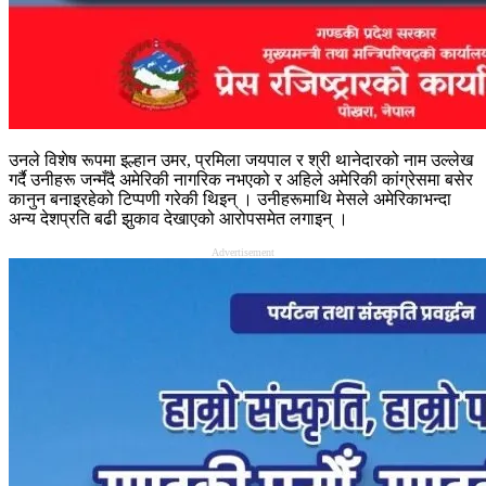
उनले विशेष रूपमा इल्हान उमर, प्रमिला जयपाल र श्री थानेदारको नाम उल्लेख
गर्दै उनीहरू जन्मँदै अमेरिकी नागरिक नभएको र अहिले अमेरिकी कांग्रेसमा बसेर
कानुन बनाइरहेको टिप्पणी गरेकी थिइन् । उनीहरूमाथि मेसले अमेरिकाभन्दा
अन्य देशप्रति बढी झुकाव देखाएको आरोपसमेत लगाइन् ।
Advertisement