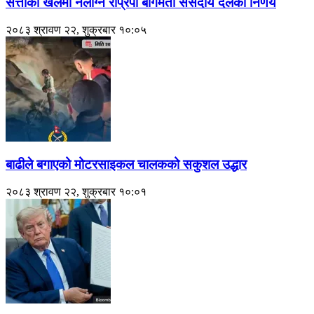
सत्ताको खेलमा नलाग्ने राप्रपा बागमती संसदीय दलको निर्णय
२०८३ श्रावण २२, शुक्रबार १०:०५
बाढीले बगाएको मोटरसाइकल चालकको सकुशल उद्धार
२०८३ श्रावण २२, शुक्रबार १०:०१