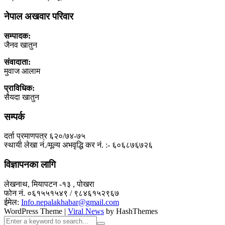
नेपाल अखवार परिवार
सम्पादक:
जैनव खातुन
संवादाता:
मुवाज आलाम
प्राविधिक:
सैयदा खातुन
सम्पर्क
दर्ता प्रमाणपत्र ६२०/७४-७५
स्थायी लेखा नं./मूल्य अभवृद्धि कर नं. :- ६०६८७६७२६
विज्ञापनका लागि
लेखनाथ, मियापटन -१३ , पोखरा
फोन नं. ०६१५५१५४९ / ९८४६१५२९६७
ईमेल:
Info.nepalakhabar@gmail.com
WordPress Theme
|
Viral News
by HashThemes