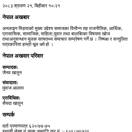
२०८३ श्रावण २१, बिहीबार १०:२१
नेपाल अखबार
अनलाइन मिडयाको मुख्य उद्देश्य समाजका विभीन्न तह राजनीतिक, आर्थिक,
प्रासासिक, सामाजिक, माहिला,युवार तथा बालबािका विषयमा खोज
तथाअनुसन्धान मुलक सत्यतथ्य समाचार सम्प्रेषण गर्ने छ । निष्पक्ष र सन्तुलित
पत्रकारिता हाम्रो मूल धर्म हो ।
नेपाल अखवार परिवार
सम्पादक:
जैनव खातुन
संवादाता:
मुवाज आलाम
प्राविधिक:
सैयदा खातुन
सम्पर्क
दर्ता प्रमाणपत्र ६२०/७४-७५
स्थायी लेखा नं./मूल्य अभवृद्धि कर नं. :- ६०६८७६७२६