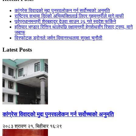
कांग्रेस विवादको मुद्दा पुनरवलोकन गर्न सर्वोच्चको अनुमति
राष्ट्रिय सभामा दिएको अभिव्यक्तिलाई लिएर गृहमन्त्रीले मागे माफी
पूर्वप्रधानमन्त्री शेरबहादुर देउवा साउन २६ गते स्वदेश फर्किने
हतियार भण्डार रित्तिन थालेपछि रक्षामन्त्री हेगसेथसँग रिसाए ट्रम्प, मागे
जबाफ
विस्फोटक ड्रोनले जर्मन विमानस्थलमा सुरक्षा चुनौती
Latest Posts
कांग्रेस विवादको मुद्दा पुनरवलोकन गर्न सर्वोच्चको अनुमति
२०८३ श्रावण २१, बिहीबार १६:२९