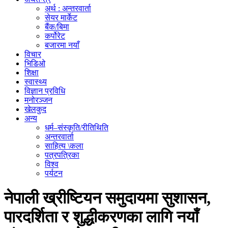
अर्थ : अन्तरवार्ता
सेयर मार्केट
बैंक/बिमा
कर्पोरेट
बजारमा नयाँ
विचार
भिडिओ
शिक्षा
स्वास्थ्य
विज्ञान प्रविधि
मनोरञ्जन
खेलकुद
अन्य
धर्म–संस्कृति/रीतिथिति
अन्तरवार्ता
साहित्य \कला
पत्रपत्रिका
विश्व
पर्यटन
नेपाली ख्रीष्टियन समुदायमा सुशासन,
पारदर्शिता र शुद्धीकरणका लागि नयाँ