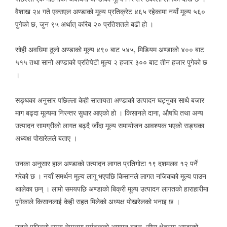
वैशाख २४ गते एक्सएल अण्डाको मूल्य प्रतिक्रेट ४६५ रहेकामा नयाँ मूल्य ५६०
पुगेको छ, जुन ९५ अर्थात् करिब २० प्रतिशतले बढी हो ।
सोही अवधिमा ठूलो अण्डाको मूल्य ४९० बाट ५४५, मिडियम अण्डाको ४०० बाट
५१५ तथा सानो अण्डाको प्रतिपेटी मूल्य २ हजार ३०० बाट तीन हजार पुगेको छ
।
सङ्घका अनुसार पछिल्ला केही सातायता अण्डाको उत्पादन घट्नुका साथै बजार
माग बढ्दा मूल्यमा निरन्तर सुधार आएको हो । किसानले दाना, औषधि तथा अन्य
उत्पादन सामग्रीको लागत बढ्दै जाँदा मूल्य समायोजन आवश्यक भएको सङ्घका
अध्यक्ष पोखरेलले बताए ।
उनका अनुसार हाल अण्डाको उत्पादन लागत प्रतिगोटा १९ दशमलव १२ पर्ने
गरेको छ । नयाँ समर्थन मूल्य लागू भएपछि किसानले लागत नजिकको मूल्य पाउन
थालेका छन् । लामो समयपछि अण्डाको बिक्री मूल्य उत्पादन लागतको हाराहारीमा
पुगेकाले किसानलाई केही राहत मिलेको अध्यक्ष पोखरेलको भनाइ छ ।
उनले पछिल्लो समय नेपालमा पर्यटकको आगमन बढ्नु, सीमा क्षेत्रमा अण्डाको