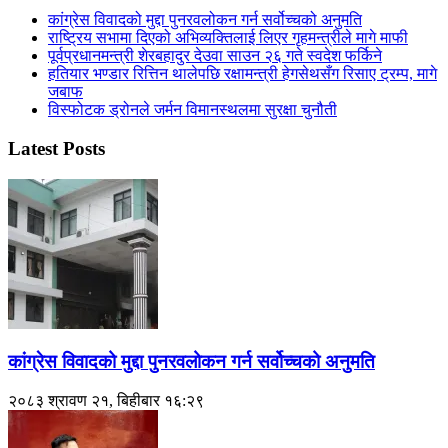
कांग्रेस विवादको मुद्दा पुनरवलोकन गर्न सर्वोच्चको अनुमति
राष्ट्रिय सभामा दिएको अभिव्यक्तिलाई लिएर गृहमन्त्रीले मागे माफी
पूर्वप्रधानमन्त्री शेरबहादुर देउवा साउन २६ गते स्वदेश फर्किने
हतियार भण्डार रित्तिन थालेपछि रक्षामन्त्री हेगसेथसँग रिसाए ट्रम्प, मागे
जबाफ
विस्फोटक ड्रोनले जर्मन विमानस्थलमा सुरक्षा चुनौती
Latest Posts
कांग्रेस विवादको मुद्दा पुनरवलोकन गर्न सर्वोच्चको अनुमति
२०८३ श्रावण २१, बिहीबार १६:२९