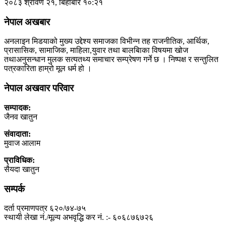
२०८३ श्रावण २१, बिहीबार १०:२१
नेपाल अखबार
अनलाइन मिडयाको मुख्य उद्देश्य समाजका विभीन्न तह राजनीतिक, आर्थिक,
प्रासासिक, सामाजिक, माहिला,युवार तथा बालबािका विषयमा खोज
तथाअनुसन्धान मुलक सत्यतथ्य समाचार सम्प्रेषण गर्ने छ । निष्पक्ष र सन्तुलित
पत्रकारिता हाम्रो मूल धर्म हो ।
नेपाल अखवार परिवार
सम्पादक:
जैनव खातुन
संवादाता:
मुवाज आलाम
प्राविधिक:
सैयदा खातुन
सम्पर्क
दर्ता प्रमाणपत्र ६२०/७४-७५
स्थायी लेखा नं./मूल्य अभवृद्धि कर नं. :- ६०६८७६७२६