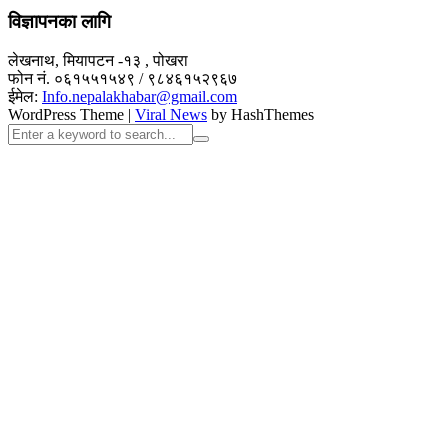
विज्ञापनका लागि
लेखनाथ, मियापटन -१३ , पोखरा
फोन नं. ०६१५५१५४९ / ९८४६१५२९६७
ईमेल:
Info.nepalakhabar@gmail.com
WordPress Theme
|
Viral News
by HashThemes