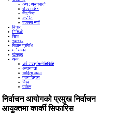
अर्थ : अन्तरवार्ता
सेयर मार्केट
बैंक/बिमा
कर्पोरेट
बजारमा नयाँ
विचार
भिडिओ
शिक्षा
स्वास्थ्य
विज्ञान प्रविधि
मनोरञ्जन
खेलकुद
अन्य
धर्म–संस्कृति/रीतिथिति
अन्तरवार्ता
साहित्य \कला
पत्रपत्रिका
विश्व
पर्यटन
निर्वाचन आयोगको प्रमुख निर्वाचन
आयुक्तमा कार्की सिफारिस