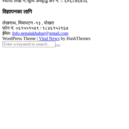
स्थायी लेखा नं./मूल्य अभवृद्धि कर नं. :- ६०६८७६७२६
विज्ञापनका लागि
लेखनाथ, मियापटन -१३ , पोखरा
फोन नं. ०६१५५१५४९ / ९८४६१५२९६७
ईमेल:
Info.nepalakhabar@gmail.com
WordPress Theme
|
Viral News
by HashThemes