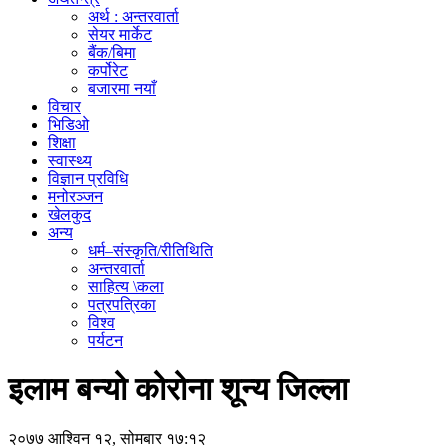
अर्थ : अन्तरवार्ता
सेयर मार्केट
बैंक/बिमा
कर्पोरेट
बजारमा नयाँ
विचार
भिडिओ
शिक्षा
स्वास्थ्य
विज्ञान प्रविधि
मनोरञ्जन
खेलकुद
अन्य
धर्म–संस्कृति/रीतिथिति
अन्तरवार्ता
साहित्य \कला
पत्रपत्रिका
विश्व
पर्यटन
इलाम बन्यो कोरोना शून्य जिल्ला
२०७७ आश्विन १२, सोमबार १७:१२