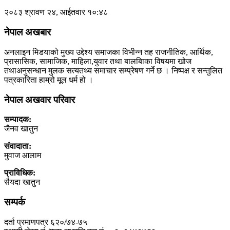
२०८३ श्रावण २४, आईतवार १०:४८
नेपाल अखबार
अनलाइन मिडयाको मुख्य उद्देश्य समाजका विभीन्न तह राजनीतिक, आर्थिक,
प्रासासिक, सामाजिक, माहिला,युवार तथा बालबािका विषयमा खोज
तथाअनुसन्धान मुलक सत्यतथ्य समाचार सम्प्रेषण गर्ने छ । निष्पक्ष र सन्तुलित
पत्रकारिता हाम्रो मूल धर्म हो ।
नेपाल अखवार परिवार
सम्पादक:
जैनव खातुन
संवादाता:
मुवाज आलाम
प्राविधिक:
सैयदा खातुन
सम्पर्क
दर्ता प्रमाणपत्र ६२०/७४-७५