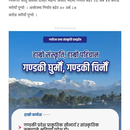
त्यसैगरी चालु आवको दोस्रो महिना अर्थात् भदौमा निर्यात बढेर २६ अर्ब ४४ करोड
रूपैयाँ पुग्यो । असोजमा निर्यात बढेर ४० अर्ब ८७
करोड रूपैयाँ पुग्यो ।
Advertisement