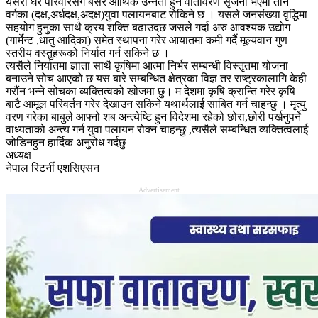
यसरी घर परिवारसँगै बसेर आर्थिक उन्नती हुने वातावरण सृजना भएमा तीनै
वर्गका (दक्ष,अर्धदक्ष,अदक्ष)युवा पलायनबाट रोकिने छ । यसले जनसंख्या वृद्धिमा
सहयोग हुनुका साथै क्रय शक्ति बढाउदछ जसले गर्दा अरु आवश्यक उद्योग
(गार्मेन्ट ,धातु आदिका) समेत स्थापना गरेर आयातमा कमी गर्दै मूल्यवान गुण
स्तरीय वस्तुहरूको निर्यात गर्न सकिने छ ।
त्यसैले निर्यातमा ज्ञाता साथै कृषिमा आत्मा निर्भर सम्बन्धी विस्तृतमा योजना
बनाउने सोच आएको छ यस बारे सम्बन्धित क्षेत्रका विज्ञ तर राष्ट्रकालागि केही
गरौंन भन्ने सोचका व्यक्तित्वको खोजमा छु। म देशमा कृषि क्रान्ति गरेर कृषि
बाटै आमूल परिवर्तन गरेर देखाउन सकिने यथार्थलाई साबित गर्न चाहन्छु । मृत्यु
वरण गरेका बाबुले आफ्नो शब अन्त्येष्टि हुन विदेशमा रहेको छोरा,छोरी पर्खनुपर्ने
वाध्यताको अन्त्य गर्न युवा पलायन रोक्न चाहन्छु ,त्यसैले सम्बन्धित व्यक्तित्वलाई
जोडिनहुन हार्दिक अनुरोध गर्दछु
अध्यक्ष
नेपाल रिटर्नी एशसिएसन
Advertisement