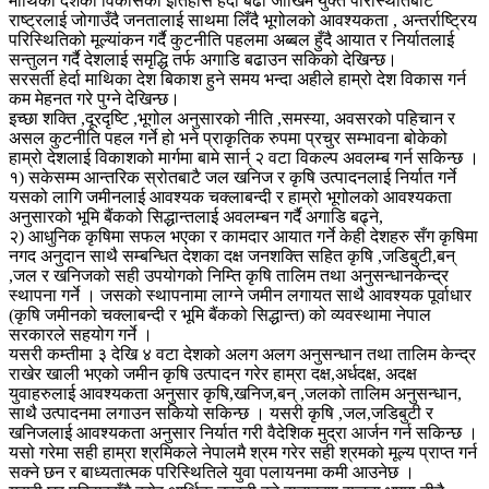
माथिका देशको विकासको इतिहास हेर्दा बढी जोखिम युक्त परिस्थितिबाट
राष्ट्रलाई जोगाउँदै जनतालाई साथमा लिँदै भूगोलको आवश्यकता , अन्तर्राष्ट्रिय
परिस्थितिको मूल्यांकन गर्दै कुटनीति पहलमा अब्बल हुँदै आयात र निर्यातलाई
सन्तुलन गर्दै देशलाई समृद्धि तर्फ अगाडि बढाउन सकिको देखिन्छ।
सरसर्ती हेर्दा माथिका देश बिकाश हुने समय भन्दा अहीले हाम्रो देश विकास गर्न
कम मेहनत गरे पुग्ने देखिन्छ।
इच्छा शक्ति ,दूरदृष्टि ,भूगोल अनुसारको नीति ,समस्या, अवसरको पहिचान र
असल कुटनीति पहल गर्ने हो भने प्राकृतिक रुपमा प्रचुर सम्भावना बोकेको
हाम्रो देशलाई विकाशको मार्गमा बामे सार्न् २ वटा विकल्प अवलम्ब गर्न सकिन्छ ।
१) सकेसम्म आन्तरिक स्रोतबाटै जल खनिज र कृषि उत्पादनलाई निर्यात गर्ने
यसको लागि जमीनलाई आवश्यक चक्लाबन्दी र हाम्रो भूगोलको आवश्यकता
अनुसारको भूमि बैंकको सिद्धान्तलाई अवलम्बन गर्दै अगाडि बढ्ने,
२) आधुनिक कृषिमा सफल भएका र कामदार आयात गर्ने केही देशहरु सँग कृषिमा
नगद अनुदान साथै सम्बन्धित देशका दक्ष जनशक्ति सहित कृषि ,जडिबुटी,बन्
,जल र खनिजको सही उपयोगको निम्ति कृषि तालिम तथा अनुसन्धानकेन्द्र
स्थापना गर्ने । जसको स्थापनामा लाग्ने जमीन लगायत साथै आवश्यक पूर्वाधार
(कृषि जमीनको चक्लाबन्दी र भूमि बैंकको सिद्धान्त) को व्यवस्थामा नेपाल
सरकारले सहयोग गर्ने ।
यसरी कम्तीमा ३ देखि ४ वटा देशको अलग अलग अनुसन्धान तथा तालिम केन्द्र
राखेर खाली भएको जमीन कृषि उत्पादन गरेर हाम्रा दक्ष,अर्धदक्ष, अदक्ष
युवाहरुलाई आवश्यकता अनुसार कृषि,खनिज,बन् ,जलको तालिम अनुसन्धान,
साथै उत्पादनमा लगाउन सकियो सकिन्छ । यसरी कृषि ,जल,जडिबुटी र
खनिजलाई आवश्यकता अनुसार निर्यात गरी वैदेशिक मुद्रा आर्जन गर्न सकिन्छ ।
यसो गरेमा सही हाम्रा श्रमिकले नेपालमै श्रम गरेर सही श्रमको मूल्य प्राप्त गर्न
सक्ने छन र बाध्यतात्मक परिस्थितिले युवा पलायनमा कमी आउनेछ ।