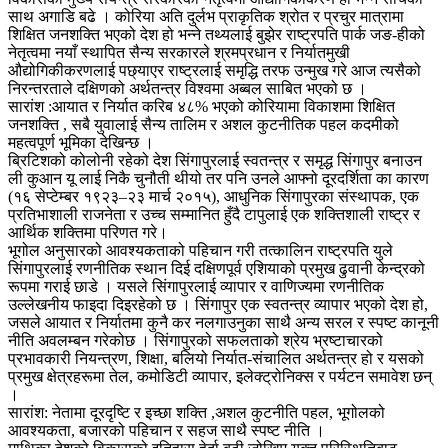
साथ अगाडि बढे । कोरिया अति दुर्लभ प्राकृतिक श्रोत र प्रचुर मात्रामा
शिक्षित जनशक्ति भएको देश हो भन्ने तथ्यलाई बुझेर राष्ट्रपति पार्क जङ-हीको
नेतृत्वमा नयाँ स्थापित सैन्य सरकारले श्रमप्रधान र निर्यातमुखी
औद्योगिकीकरणलाई पछ्याएर राष्ट्रलाई समृद्धि तरफ उन्मुख गरे आज त्यसैको
निरन्तरताले दक्षिणको अर्थतन्त्र विश्वमा अब्बल साबित भएको छ ।
सारांश :आयात र निर्यात करिब ४८% भएको कोरियामा विकाशमा शिक्षित
जनशक्ति , सबै युवालाई सैन्य तालिम र अशल कुटनीतिक पहल कदमीको
महत्वपूर्ण भूमिका देखिन्छ ।
ब्रिटिशको कोलोनी रहेको देश सिंगापुरलाई स्वतन्त्र र समृद्ध सिंगापुर बनाउन
ली कुआन यू लाई निकै चुनौती थीयो तर पनि उनले आफ्नो दूरदर्शिता का कारण
(१६ सेप्टेम्बर १९२३–२३ मार्च २०१५), आधुनिक सिंगापुरका संस्थापक, एक
प्रतिभाशाली राजनेता र उच्च सम्मानित हुँदै टापुलाई एक शक्तिशाली राष्ट्र र
आर्थिक शक्तिमा परिणत गरे।
भूगोल अनुसारको आवश्यकताको पहिचान गरी तत्कालिन राष्ट्रपति युले
सिंगापुरलाई रणनीतिक स्थान दिई दक्षिणपूर्व एशियाको प्रमुख ढुवानी केन्द्रको
रूपमा गराई छाडे । यसले सिंगापुरलाई व्यापार र वाणिज्यमा रणनीतिक
उल्लेखनीय फाइदा दिइरहेको छ । सिंगापुर एक स्वतन्त्र व्यापार भएको देश हो,
जसले आयात र निर्यातमा कुनै कर नलगाउनुका साथै अन्य सरल र स्पष्ट कानूनी
नीति अवलम्बन गरेकोछ । सिंगापुरको सफलताको श्रेय भ्रष्टाचारको
प्रभावकारी नियन्त्रण, शिक्षा, बलियो निर्यात-संचालित अर्थतन्त्र हो र यसको
प्रमुख क्षेत्रहरूमा तेल, कमोडिटी व्यापार, इलेक्ट्रोनिक्स र पर्यटन समावेश छन्
।
सारांश: नेतामा दूरदृष्टि र इच्छा शक्ति ,अशल कुटनीति पहल, भूगोलको
आवश्यकता, बजारको पहिचान र सहज साथै स्पष्ट नीति ।