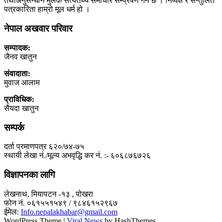
तथाअनुसन्धान मुलक सत्यतथ्य समाचार सम्प्रेषण गर्ने छ । निष्पक्ष र सन्तुलित
पत्रकारिता हाम्रो मूल धर्म हो ।
नेपाल अखवार परिवार
सम्पादक:
जैनव खातुन
संवादाता:
मुवाज आलाम
प्राविधिक:
सैयदा खातुन
सम्पर्क
दर्ता प्रमाणपत्र ६२०/७४-७५
स्थायी लेखा नं./मूल्य अभवृद्धि कर नं. :- ६०६८७६७२६
विज्ञापनका लागि
लेखनाथ, मियापटन -१३ , पोखरा
फोन नं. ०६१५५१५४९ / ९८४६१५२९६७
ईमेल:
Info.nepalakhabar@gmail.com
WordPress Theme
|
Viral News
by HashThemes