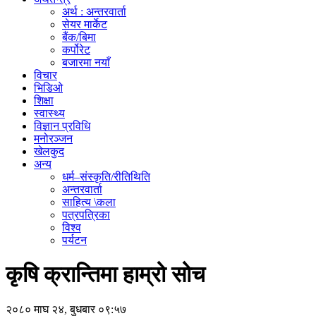
अर्थ : अन्तरवार्ता
सेयर मार्केट
बैंक/बिमा
कर्पोरेट
बजारमा नयाँ
विचार
भिडिओ
शिक्षा
स्वास्थ्य
विज्ञान प्रविधि
मनोरञ्जन
खेलकुद
अन्य
धर्म–संस्कृति/रीतिथिति
अन्तरवार्ता
साहित्य \कला
पत्रपत्रिका
विश्व
पर्यटन
कृषि क्रान्तिमा हाम्रो सोच
२०८० माघ २४, बुधबार ०९:५७