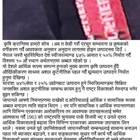
कृषि क्रान्तिमा हाम्रो सोच ।अब त केही गरौं प्रचुर सम्भावना छ कृषकको
वर्गीकरण गर्दै आवश्कता अनुसार अनुदान लागतमा होइन उत्पादनमा दिउँ ।
नेपाल जस्तै भूपरिवेष्ठित देश स्वीजरल्याण्ड ६७% आयात र ५०% निर्यात गर्दै
विश्वमा १० औं स्थान अर्थतन्त्रमा अब्बल रहेको छ ।
यो देशले आर्थिक रूपमा सम्पन्न हुनाको मुख्य कारण कृषि उत्पादन हुँदै
औद्योिकीकरण साथमा अशल कुटनीतिक पहल गर्दै मूल्यवान उत्पादन निर्यात
हुनुमा देखिन्छ ।
सारांश: ७४%सेवा र २५% उद्योगबाट उत्पादन हुने स्विजिल्याण्डमा शिक्षित
जनशक्ति अशल कुटनीतिक सम्बन्ध कायम हुनु नै राष्ट्र विकाशको मेरुदण्ड भनेर
बुझ्न सकिन्छ ।
जापानले आफ्नो नियन्त्रणमा राखेको द.कोरियालाई आर्थिक र सामाजिक रूपमा
अब्बल बनाउन त्यति सहज थिएन । तर पनि सामाजिक र आर्थिक रुपान्तरणका
लागि विभिन्न प्रकारका अलोकप्रिय तर आवश्यक उपायहरूलाई समेत
आत्मसाथ गर्दै 1963 को राष्ट्रपति चुनावमा पार्क विजयी भए र उनले द्रुत
आर्थिक विकासलाई बढावा दिन विभिन्न प्रकारका आवश्यक उपायहरू लिन
थाले। यसमा उनले पूर्व उपनिवेशकर्ता जापानसँगको सम्बन्धलाई सामान्य बनाउन
पहल गरे ब्याजदर बढाउने, र कर सङ्कलनमा सुधार गर्ने कार्य गर्दै आर्थिक
विकासको मुख्य संयन्त्र सरकारको नेतृत्वमा औद्योगिकीकरण हो भन्ने सोचका