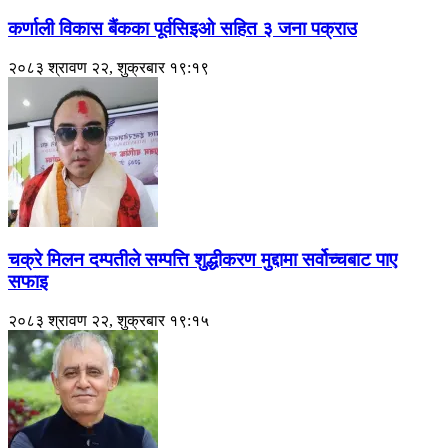
कर्णाली विकास बैंकका पूर्वसिइओ सहित ३ जना पक्राउ
२०८३ श्रावण २२, शुक्रबार १९:१९
चक्रे मिलन दम्पतीले सम्पत्ति शुद्धीकरण मुद्दामा सर्वोच्चबाट पाए
सफाइ
२०८३ श्रावण २२, शुक्रबार १९:१५