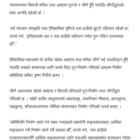
नारायणश्वर शिवजी मन्दिर तथा आश्रम पुरानो र जीर्ण हुँदै गएपछि जीर्णोद्धारको
काम अगाडि बढेको हो ।
‘धर्म संस्कार संस्कृति तथा ऐतिहासिक दृष्टिले यस ठाउँको छुट्टै पहिचान रहेको छ’,
उनले भने, ‘इतिहासको रक्षा र यस ठाउँको पहिचान नामेट हुन नदिन प्रयासरत
छौँ।’
ऐतिहासिक महत्वको यो ठाउँमा रहेका आश्रम तथा मन्दिर जीर्ण भई लथालिङ्ग हुँदै
गएपछि यसको संरक्षणका लागि चासो दिएर पुनःनिर्माण गरिएको आश्रम निर्माण
समितिका सचिव कृष्ण गिरीले बताए ।
जीर्ण अवस्थामा रहेको आश्रम र शिवजी मन्दिरको पुनःनिर्माण तथा जीर्णोद्धार
गरिएको छ । सोही ठाउँमा साधुसन्तको आवासगृह, व्यवस्थित गौशाला, हवनकुण्ड,
यज्ञकुण्ड, शौचालयलगायत भौतिक संरचनाहरु निर्माण गरिएको उनले बताए ।
‘समितिसँग निर्माण कार्य गर्न रकम नभएकाले सहयोगी सङ्घसंस्थाबाट आर्थिक
सङ्कलन गरी निर्माण कार्य गर्दै आएका छौँ’, उनले भने, ‘यस ठाउँको
प्रचारप्रसारसँगै आर्थिक सङ्कलनका लागि यसअघि महायज्ञसमेत सञ्चालन गरेका