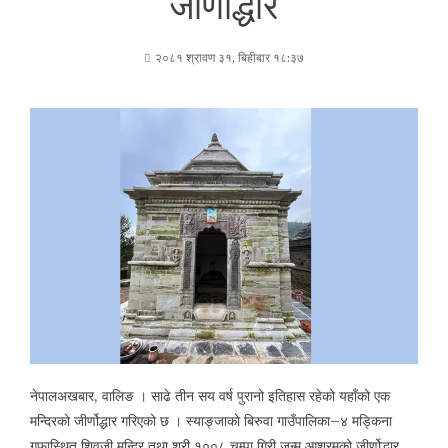
जीर्णोद्धार
२०८१ श्रावण ३१, बिहीबार १८:३७
नेपालअखबार, वालिङ । साढे तीन सय वर्ष पुरानो इतिहास रहेको यहाँको एक
मन्दिरको जीर्णोद्धार गरिएको छ । स्याङ्जाको बिरुवा गाउँपालिका–४ मड्किना
गुफास्थित शिवजी मन्दिर तथा श्री १००८ चम्पा गिरी जन्म आश्रमको जीर्णोद्धार