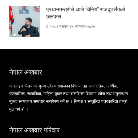
प्रधानमन्त्रीले थाले चिनियाँ राजदूतसँगको
छलफल
२०८३ श्रावण २५, सोमबार १५:१५
नेपाल अखबार
अनलाइन मिडयाको मुख्य उद्देश्य समाजका विभीन्न तह राजनीतिक, आर्थिक,
प्रासासिक, सामाजिक, माहिला,युवार तथा बालबािका विषयमा खोज तथाअनुसन्धान
मुलक सत्यतथ्य समाचार सम्प्रेषण गर्ने छ । निष्पक्ष र सन्तुलित पत्रकारिता हाम्रो
मूल धर्म हो ।
नेपाल अखवार परिवार