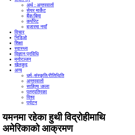
अर्थ : अन्तरवार्ता
सेयर मार्केट
बैंक/बिमा
कर्पोरेट
बजारमा नयाँ
विचार
भिडिओ
शिक्षा
स्वास्थ्य
विज्ञान प्रविधि
मनोरञ्जन
खेलकुद
अन्य
धर्म–संस्कृति/रीतिथिति
अन्तरवार्ता
साहित्य \कला
पत्रपत्रिका
विश्व
पर्यटन
यमनमा रहेका हुथी विद्रोहीमाथि
अमेरिकाको आक्रमण