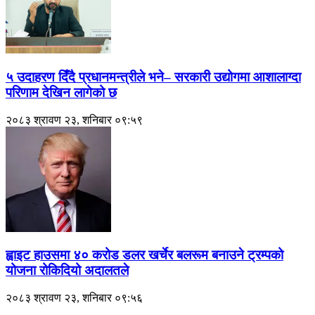
५ उदाहरण दिँदै प्रधानमन्त्रीले भने– सरकारी उद्योगमा आशालाग्दा
परिणाम देखिन लागेको छ
२०८३ श्रावण २३, शनिबार ०९:५९
ह्वाइट हाउसमा ४० करोड डलर खर्चेर बलरूम बनाउने ट्रम्पको
योजना रोकिदियो अदालतले
२०८३ श्रावण २३, शनिबार ०९:५६