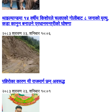
थाइल्यान्डमा १४ वर्षीय किशोरले चलाएको गोलीबाट ८ जनाको मृत्यु,
कडा कानुन बनाउने प्रधानमन्त्रीको घोषणा
२०८३ श्रावण २३, शनिबार १०:०६
पहिरोका कारण यी राजमार्ग छन् अवरूद्ध
२०८३ श्रावण २३, शनिबार १०:०१