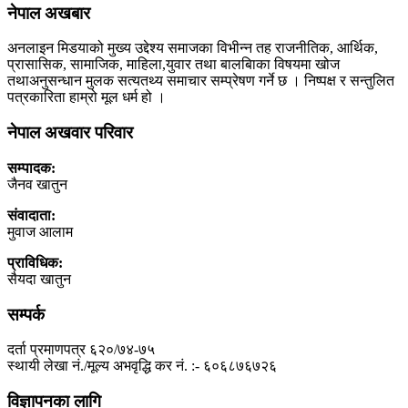
नेपाल अखबार
अनलाइन मिडयाको मुख्य उद्देश्य समाजका विभीन्न तह राजनीतिक, आर्थिक,
प्रासासिक, सामाजिक, माहिला,युवार तथा बालबािका विषयमा खोज
तथाअनुसन्धान मुलक सत्यतथ्य समाचार सम्प्रेषण गर्ने छ । निष्पक्ष र सन्तुलित
पत्रकारिता हाम्रो मूल धर्म हो ।
नेपाल अखवार परिवार
सम्पादक:
जैनव खातुन
संवादाता:
मुवाज आलाम
प्राविधिक:
सैयदा खातुन
सम्पर्क
दर्ता प्रमाणपत्र ६२०/७४-७५
स्थायी लेखा नं./मूल्य अभवृद्धि कर नं. :- ६०६८७६७२६
विज्ञापनका लागि