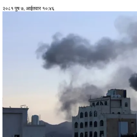
२०८१ पुष ७, आईतवार १०:४६