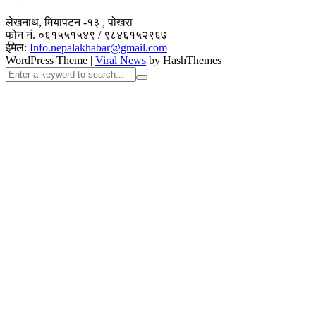
लेखनाथ, मियापटन -१३ , पोखरा
फोन नं. ०६१५५१५४९ / ९८४६१५२९६७
ईमेल:
Info.nepalakhabar@gmail.com
WordPress Theme
|
Viral News
by HashThemes