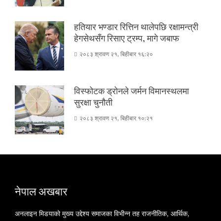
हतियार भण्डार रित्तिन थालेपछि रक्षामन्त्री
हेगसेथसँग रिसाए ट्रम्प, मागे जबाफ
२०८३ श्रावण २१, बिहीबार १६:२०
विस्फोटक ड्रोनले जर्मन विमानस्थलमा
सुरक्षा चुनौती
२०८३ श्रावण २१, बिहीबार १०:२१
नेपाल अखबार
अनलाइन मिडयाको मुख्य उद्देश्य समाजका विभीन्न तह राजनीतिक, आर्थिक,