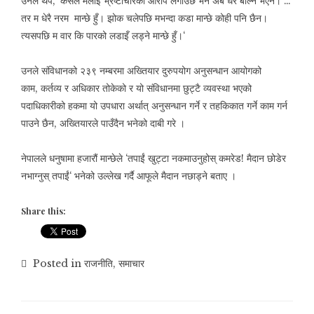
उनले थपे
,
‘
कसैले मलाई भ्रष्टाचारको आरोप लगाउँछ भने अब धेरै बोल्न भएन। …
तर म धेरै नरम मान्छे हुँ। झोक चलेपछि मभन्दा कडा मान्छे कोही पनि छैन।
त्यसपछि म वार कि पारको लडाइँ लड्ने मान्छे हुँ।
‘
उनले संविधानको २३९ नम्बरमा अख्तियार दुरुपयोग अनुसन्धान आयोगको
काम
,
कर्तव्य र अधिकार तोकेको र यो संविधानमा छुट्टै व्यवस्था भएको
पदाधिकारीको हकमा यो उपधारा अर्थात् अनुसन्धान गर्ने र तहकिकात गर्ने काम गर्न
पाउने छैन
,
अख्तियारले पाउँदैन भनेको दाबी गरे ।
नेपालले धनुषामा हजारौं मान्छेले
‘
तपाईं खुट्टा नकमाउनुहोस् कमरेड! मैदान छोडेर
नभाग्नुस् तपाईं
‘
भनेको उल्लेख गर्दै आफूले मैदान नछाड्ने बताए ।
Share this:
Posted in
राजनीति
,
समाचार