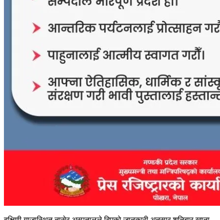
दक्षिणी गाजास्थित नासेर अस्पतालले दिएको जानकारी अनुसार शनिबार खाना