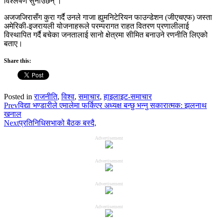
विश्लेषण सुनाउँछन् ।
अजजजिरासँग कुरा गर्दै उनले गाजा ह्युमनिटेरियन फाउन्डेशन (जीएचएफ) जस्ता
अमेरिकी-इजरायली योजनाहरूले परम्परागत राहत वितरण प्रणालीलाई
विस्थापित गर्दै बचेका जनतालाई सानो क्षेत्रमा सीमित बनाउने रणनीति लिएको
बताए।
Share this:
Posted in
राजनीति
,
विश्व
,
समाचार
,
हाइलाइट-समाचार
Prev
विद्या भण्डारीले एमालेमा फर्किएर अध्यक्ष बन्छु भन्नु सकारात्मक: झलनाथ
खनाल
Next
प्रतिनिधिसभाको बैठक बस्दै,
Advertisement
Advertisement
Advertisement
Advertisement