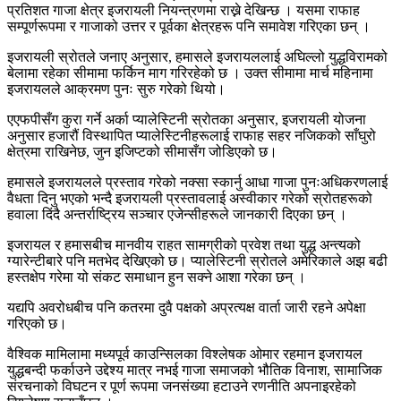
प्रतिशत गाजा क्षेत्र इजरायली नियन्त्रणमा राख्ने देखिन्छ । यसमा राफाह
सम्पूर्णरूपमा र गाजाको उत्तर र पूर्वका क्षेत्रहरू पनि समावेश गरिएका छन् ।
इजरायली स्रोतले जनाए अनुसार, हमासले इजरायललाई अघिल्लो युद्धविरामको
बेलामा रहेका सीमामा फर्किन माग गरिरहेको छ । उक्त सीमामा मार्च महिनामा
इजरायलले आक्रमण पुनः सुरु गरेको थियो।
एएफपीसँग कुरा गर्ने अर्का प्यालेस्टिनी स्रोतका अनुसार, इजरायली योजना
अनुसार हजारौं विस्थापित प्यालेस्टिनीहरूलाई राफाह सहर नजिकको साँघुरो
क्षेत्रमा राखिनेछ, जुन इजिप्टको सीमासँग जोडिएको छ।
हमासले इजरायलले प्रस्ताव गरेको नक्सा स्कार्नु आधा गाजा पुनःअधिकरणलाई
वैधता दिनु भएको भन्दै इजरायली प्रस्तावलाई अस्वीकार गरेको स्रोतहरूको
हवाला दिंदै अन्तर्राष्ट्रिय सञ्चार एजेन्सीहरूले जानकारी दिएका छन् ।
इजरायल र हमासबीच मानवीय राहत सामग्रीको प्रवेश तथा युद्ध अन्त्यको
ग्यारेन्टीबारे पनि मतभेद देखिएको छ। प्यालेस्टिनी स्रोतले अमेरिकाले अझ बढी
हस्तक्षेप गरेमा यो संकट समाधान हुन सक्ने आशा गरेका छन् ।
यद्यपि अवरोधबीच पनि कतरमा दुवै पक्षको अप्रत्यक्ष वार्ता जारी रहने अपेक्षा
गरिएको छ।
वैश्विक मामिलामा मध्यपूर्व काउन्सिलका विश्लेषक ओमार रहमान इजरायल
युद्धबन्दी फर्काउने उद्देश्य मात्र नभई गाजा समाजको भौतिक विनाश, सामाजिक
संरचनाको विघटन र पूर्ण रूपमा जनसंख्या हटाउने रणनीति अपनाइरहेको