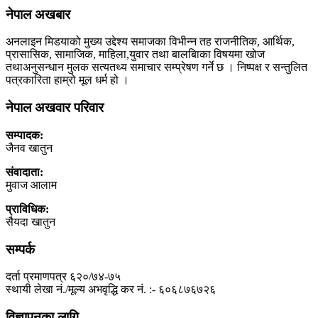
नेपाल अखबार
अनलाइन मिडयाको मुख्य उद्देश्य समाजका विभीन्न तह राजनीतिक, आर्थिक,
प्रासासिक, सामाजिक, माहिला,युवार तथा बालबािका विषयमा खोज
तथाअनुसन्धान मुलक सत्यतथ्य समाचार सम्प्रेषण गर्ने छ । निष्पक्ष र सन्तुलित
पत्रकारिता हाम्रो मूल धर्म हो ।
नेपाल अखवार परिवार
सम्पादक:
जैनव खातुन
संवादाता:
मुवाज आलाम
प्राविधिक:
सैयदा खातुन
सम्पर्क
दर्ता प्रमाणपत्र ६२०/७४-७५
स्थायी लेखा नं./मूल्य अभवृद्धि कर नं. :- ६०६८७६७२६
विज्ञापनका लागि