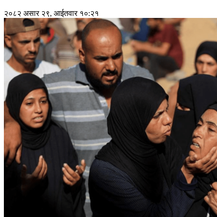
२०८२ असार २९, आईतवार १०:२१