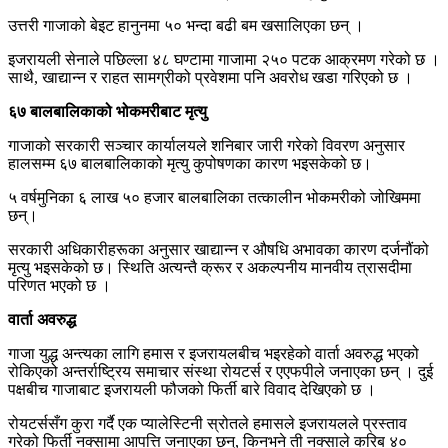
उत्तरी गाजाको बेइट हानुनमा ५० भन्दा बढी बम खसालिएका छन् ।
इजरायली सेनाले पछिल्ला ४८ घण्टामा गाजामा २५० पटक आक्रमण गरेको छ ।
साथै, खाद्यान्न र राहत सामग्रीको प्रवेशमा पनि अवरोध खडा गरिएको छ ।
६७ बालबालिकाको भोकमरीबाट मृत्यु
गाजाको सरकारी सञ्चार कार्यालयले शनिबार जारी गरेको विवरण अनुसार
हालसम्म ६७ बालबालिकाको मृत्यु कुपोषणका कारण भइसकेको छ।
५ वर्षमुनिका ६ लाख ५० हजार बालबालिका तत्कालीन भोकमरीको जोखिममा
छन्।
सरकारी अधिकारीहरूका अनुसार खाद्यान्न र औषधि अभावका कारण दर्जनौंको
मृत्यु भइसकेको छ। स्थिति अत्यन्तै क्रूर र अकल्पनीय मानवीय त्रासदीमा
परिणत भएको छ ।
वार्ता अवरुद्ध
गाजा युद्ध अन्त्यका लागि हमास र इजरायलबीच भइरहेको वार्ता अवरुद्ध भएको
रोकिएको अन्तर्राष्ट्रिय समाचार संस्था रोयटर्स र एएफपीले जनाएका छन् । दुई
पक्षबीच गाजाबाट इजरायली फौजको फिर्ती बारे विवाद देखिएको छ ।
रोयटर्ससँग कुरा गर्दै एक प्यालेस्टिनी स्रोतले हमासले इजरायलले प्रस्ताव
गरेको फिर्ती नक्सामा आपत्ति जनाएका छन्, किनभने ती नक्साले करिब ४०