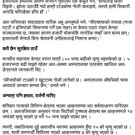
इजरायली हमलामा आफ्ना सन्तान गुमाएका एक बाबुले भने, ‘हामीलाई धोका
दिइयो। झोला उठाउँदै गर्दा हाम्रै टाउकोमा गोली चलाइयो, जस्तो हामी सिकारी
अगाडि चरिरहेका हाँस हौं ।’
अल जजिराका संवाददाता तारिक अबु अज्जुमले भने, ‘जीएचएफको राफाह (गाजा
पट्टी र इजिप्टको सिमानामा पर्ने एक सहर) मा केवल एउटा राहत केन्द्र
सञ्चालनमा छ, जसका कारण हजारौं भोकभोकै नागरिक त्यहाँ जान बाध्य छन्।
इजरायली सेनाले बिना चेतावनी उनीहरूलाई निशाना बनाए।’
कतै छैन सुरक्षित ठाउँ
मानवीय सहायता केन्द्र वरपर मात्रै ८०० भन्दा बढीको मृत्यु भइसकेको छ । ५
हजारभन्दा बढी घाइते रहेका अल-अक्सा अस्पतालका प्रवक्ता खालिल अल-
डेग्रानले जानकारी दिए ।
‘धेरैजसोको टाउको र खुट्टामा गोली लागेको छ। अस्पतालमा औषधिको चरम
अभावले उपचार सम्भव छैन,’ उनले भने ।
अन्यत्र पनि हमला, दर्जनौं मारिए
शनिबार गाजाको विभिन्न क्षेत्रमा भएका आक्रमणमा थप सर्वसाधारण मारिएका
छन् । अलजजिराका अनुसार गाजा सिटीको टुफ्फाह क्षेत्रमा बम आक्रमणले १४
जनाको मृत्यु भएको छ भने १० जना घाइते भएका छन् ।
त्यस्तै, जबालियामा दुई आवासीय भवनमा आक्रमण हुँदा १५ को मृत्यु भएको छ ।
उता, शाती शरणार्थी शिविरमा भएको आक्रमणमा ७ को मृत्यु भएको छ ।