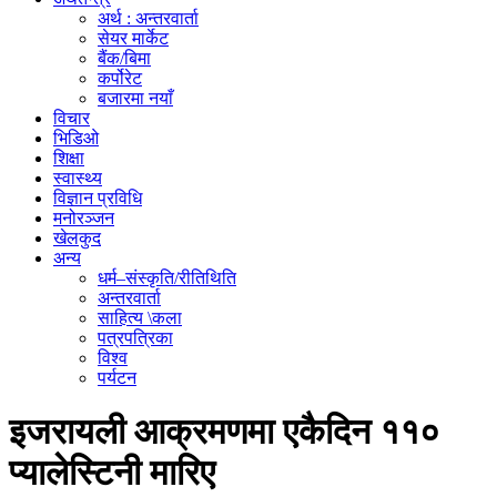
अर्थ : अन्तरवार्ता
सेयर मार्केट
बैंक/बिमा
कर्पोरेट
बजारमा नयाँ
विचार
भिडिओ
शिक्षा
स्वास्थ्य
विज्ञान प्रविधि
मनोरञ्जन
खेलकुद
अन्य
धर्म–संस्कृति/रीतिथिति
अन्तरवार्ता
साहित्य \कला
पत्रपत्रिका
विश्व
पर्यटन
इजरायली आक्रमणमा एकैदिन ११०
प्यालेस्टिनी मारिए