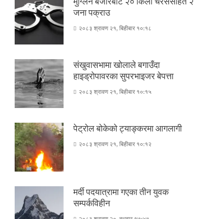
मुग्लिन बजारबाट २० किलो चरेससहित २
जना पक्राउ
२०८३ श्रावण २१, बिहीबार १०:१८
संखुवासभामा खोलाले बगाउँदा
हाइड्रोपावरका सुपरभाइजर बेपत्ता
२०८३ श्रावण २१, बिहीबार १०:१५
पेट्रोल बोकेको ट्याङ्करमा आगलागी
२०८३ श्रावण २१, बिहीबार १०:१२
मर्दी पदयात्रामा गएका तीन युवक
सम्पर्कविहीन
२०८३ श्रावण २०, बुधबार १७:५७