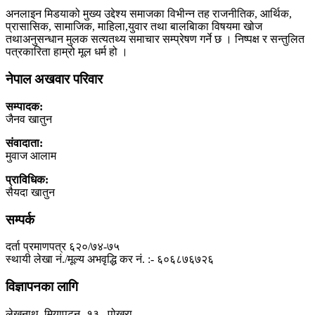
अनलाइन मिडयाको मुख्य उद्देश्य समाजका विभीन्न तह राजनीतिक, आर्थिक,
प्रासासिक, सामाजिक, माहिला,युवार तथा बालबािका विषयमा खोज
तथाअनुसन्धान मुलक सत्यतथ्य समाचार सम्प्रेषण गर्ने छ । निष्पक्ष र सन्तुलित
पत्रकारिता हाम्रो मूल धर्म हो ।
नेपाल अखवार परिवार
सम्पादक:
जैनव खातुन
संवादाता:
मुवाज आलाम
प्राविधिक:
सैयदा खातुन
सम्पर्क
दर्ता प्रमाणपत्र ६२०/७४-७५
स्थायी लेखा नं./मूल्य अभवृद्धि कर नं. :- ६०६८७६७२६
विज्ञापनका लागि
लेखनाथ, मियापटन -१३ , पोखरा