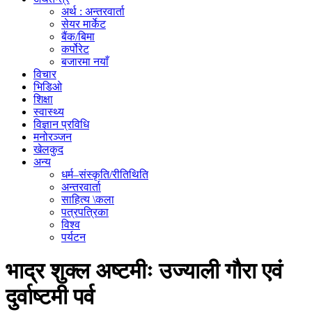
अर्थ : अन्तरवार्ता
सेयर मार्केट
बैंक/बिमा
कर्पोरेट
बजारमा नयाँ
विचार
भिडिओ
शिक्षा
स्वास्थ्य
विज्ञान प्रविधि
मनोरञ्जन
खेलकुद
अन्य
धर्म–संस्कृति/रीतिथिति
अन्तरवार्ता
साहित्य \कला
पत्रपत्रिका
विश्व
पर्यटन
भाद्र शुक्ल अष्टमीः उज्याली गौरा एवं
दुर्वाष्टमी पर्व