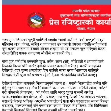
सत्ययुगमा हिमालय पुत्री पार्वतीले महादेव स्वामी पाउँ भनी वर्षा ऋतुको भाद्र
महिनामा जल, जंगल, जमिन र जनावरको डर नमानी तपस्या गरेपछि मनोकामना
पूरा भएको सम्झनामा देशको पश्चिम क्षेत्रमा यो पर्व मनाउन सुरु गरिएको देउडा
संस्कृतिविद् गायक नन्दकृष्ण जोशीले जानकारी दिए।
गौरा पूजा गर्न पाँच वनस्पति कुश, काँस, सामा (सौं), तीतेपाती र अपामार्ग कतै
तिलको बिरुवा पनि राखेर देवीको आकार बनाउने गरिन्छ। यसरी बनाइएको
देवीलाई भाद्र कृष्ण अष्टमीका दिन गाउँको सफा घरमा भित्र्याएर बर्तालुले
निराहार बसी पूजा गर्ने परम्परा रहेको देउडा संस्कृतिविद् जोशीले बताए।
देवीलाई गाउँका नायकले भित्र्याउनुपर्ने चलन छ। यसरी भित्र्याउँदा कसैले पनि
हेर्नु नहुने मान्यता छ। गौरा भित्र्याउने घरमा जम्मा भएका गाउँलेले खोज्दा नभेट्ने
गरी नायकले लैजान्छन्। ‘यो पर्वका लागि भाद्र शुक्ल पञ्चमी अर्थात्
ऋषिपञ्चमीका दिन केराउ, जौं, मस्याङ, मास र गुराँसको गेडा भिजाएर राखिन्छ,
यसलाई बिरुडा भनिन्छ, अष्टमीमा भगवतीलाई पूजा गरेर प्रसादका रूपमा बिरुडा
चढाइन्छ, भक्तजनलाई पनि प्रसादका रूपमा बिरुडा नै बाँडिन्छ, पाँच किसिमका
गेडागुडी भिजाउने दिनलाई बिरुडा पञ्चमी भनिन्छ,’ उनले भने।