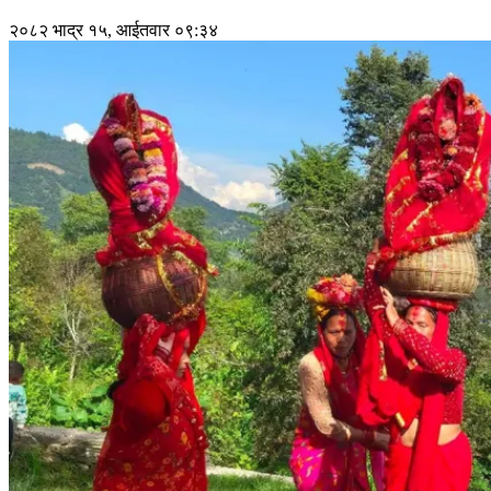
२०८२ भाद्र १५, आईतवार ०९:३४