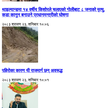
थाइल्यान्डमा १४ वर्षीय किशोरले चलाएको गोलीबाट ८ जनाको मृत्यु,
कडा कानुन बनाउने प्रधानमन्त्रीको घोषणा
२०८३ श्रावण २३, शनिबार १०:०६
पहिरोका कारण यी राजमार्ग छन् अवरूद्ध
२०८३ श्रावण २३, शनिबार १०:०१