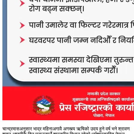
चान्द्रमासअनुसार भाद्र महिनाअगावै अगस्त्य ऋषिको उदय हुने वर्ष भने श्रावण