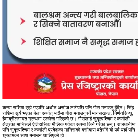
कन्या राशिमा सूर्य गएपछि अर्थात असोज लागेपछि पनि गौरा मनाउनु हुँदैन। सिंह
राशिमा सूर्य भएका बेला अर्थात् भदौमा गौरा मनाउनुपर्ने मानसखण्ड, निर्णयसिन्धु,
हेमाद्रीलगायत ग्रन्थमा उल्लेख गरिएको छ। गौरालाई सुदूरपश्चिम र कर्णाली
क्षेत्रका मानिसले ऐतिहासिक मौलिक पर्वका रूपमा लिने गरेका छन्। राजधानीमा
पनि सुदूरपश्चिम र कर्णाली प्रदेशका मानिसको बसोबास बढेसँगै यो पर्व यहाँ पनि
धुमधामका साथ मनाउन थालिएको हो।