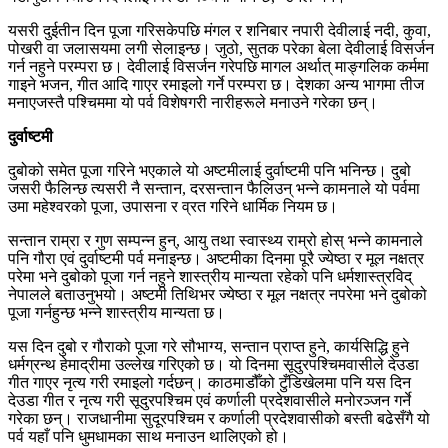
यसरी दुईतीन दिन पूजा गरिसकेपछि मंगल र शनिबार नपारी देवीलाई नदी, कुवा,
पोखरी वा जलासयमा लगी सेलाइन्छ। जुठो, सुतक परेका बेला देवीलाई विसर्जन
गर्न नहुने परम्परा छ। देवीलाई विसर्जन गरेपछि मागल अर्थात् माङ्गलिक कर्ममा
गाइने भजन, गीत आदि गाएर रमाइलो गर्ने परम्परा छ। देशका अन्य भागमा तीज
मनाएजस्तै पश्चिममा यो पर्व विशेषगरी नारीहरूले मनाउने गरेका छन्।
दुर्वाष्टमी
दुबोको समेत पूजा गरिने भएकाले यो अष्टमीलाई दुर्वाष्टमी पनि भनिन्छ। दुबो
जसरी फैलिन्छ त्यसरी नै सन्तान, दरसन्तान फैलिउन् भन्ने कामनाले यो पर्वमा
उमा महेश्वरको पूजा, उपासना र व्रत गरिने धार्मिक नियम छ।
सन्तान राम्रा र गुण सम्पन्न हुन्, आयु तथा स्वास्थ्य राम्रो होस् भन्ने कामनाले
पनि गौरा एवं दुर्वाष्टमी पर्व मनाइन्छ। अष्टमीका दिनमा पूरै ज्येष्ठा र मूल नक्षत्र
परेमा भने दुबोको पूजा गर्न नहुने शास्त्रीय मान्यता रहेको पनि धर्मशास्त्रविद्
नेपालले बताउनुभयो। अष्टमी तिथिभर ज्येष्ठा र मूल नक्षत्र नपरेमा भने दुबोको
पूजा गर्नहुन्छ भन्ने शास्त्रीय मान्यता छ।
यस दिन दुबो र गौराको पूजा गरे सौभाग्य, सन्तान प्राप्त हुने, कार्यसिद्धि हुने
धर्मग्रन्थ हेमाद्रीमा उल्लेख गरिएको छ। यो दिनमा सूदुरपश्चिमवासीले देउडा
गीत गाएर नृत्य गरी रमाइलो गर्दछन्। काठमाडौँको टुँडिखेलमा पनि यस दिन
देउडा गीत र नृत्य गरी सूदुरपश्चिम एवं कर्णाली प्रदेशवासीले मनोरञ्जन गर्ने
गरेका छन्। राजधानीमा सुदूरपश्चिम र कर्णाली प्रदेशवासीको बस्ती बढेसँगै यो
पर्व यहाँ पनि धुमधामका साथ मनाउन थालिएको हो।