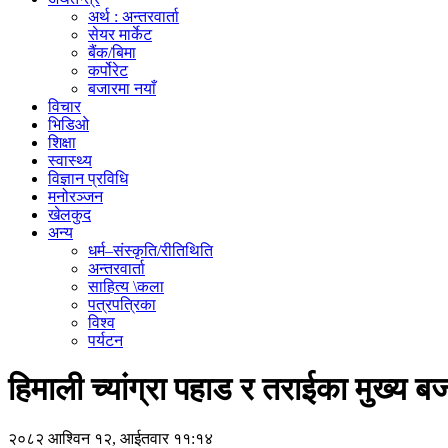
अर्थ : अन्तरवार्ता
सेयर मार्केट
बैंक/बिमा
कर्पोरेट
बजारमा नयाँ
विचार
भिडिओ
शिक्षा
स्वास्थ्य
विज्ञान प्रविधि
मनोरञ्जन
खेलकुद
अन्य
धर्म–संस्कृति/रीतिथिति
अन्तरवार्ता
साहित्य \कला
पत्रपत्रिका
विश्व
पर्यटन
हिमाली च्यांग्रा पहाड र तराईका मुख्य ब
२०८२ आश्विन १२, आईतवार ११:१४