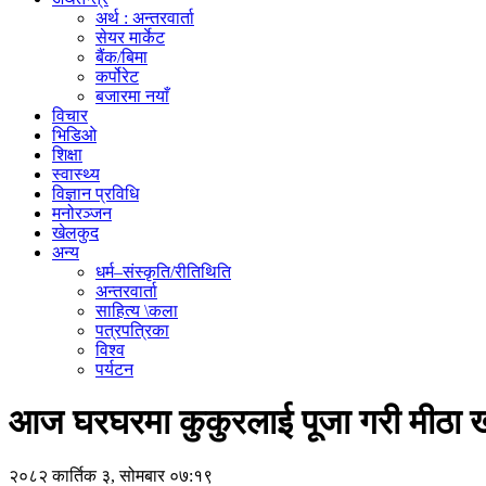
अर्थ : अन्तरवार्ता
सेयर मार्केट
बैंक/बिमा
कर्पोरेट
बजारमा नयाँ
विचार
भिडिओ
शिक्षा
स्वास्थ्य
विज्ञान प्रविधि
मनोरञ्जन
खेलकुद
अन्य
धर्म–संस्कृति/रीतिथिति
अन्तरवार्ता
साहित्य \कला
पत्रपत्रिका
विश्व
पर्यटन
आज घरघरमा कुकुरलाई पूजा गरी मीठा खान
२०८२ कार्तिक ३, सोमबार ०७:१९