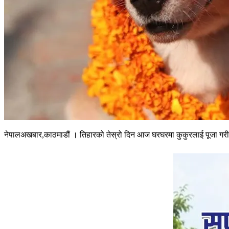
नेपालअखबार,काठमाडौं । तिहारको तेस्रो दिन आज घरघरमा कुकुरलाई पूजा गरी म