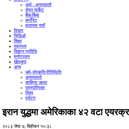
अर्थ : अन्तरवार्ता
सेयर मार्केट
बैंक/बिमा
कर्पोरेट
बजारमा नयाँ
विचार
भिडिओ
शिक्षा
स्वास्थ्य
विज्ञान प्रविधि
मनोरञ्जन
खेलकुद
अन्य
धर्म–संस्कृति/रीतिथिति
अन्तरवार्ता
साहित्य \कला
पत्रपत्रिका
विश्व
पर्यटन
इरान युद्धमा अमेरिकाका ४२ वटा एयरक्राफ
२०८३ जेष्ठ ७, बिहीबार १०:३८