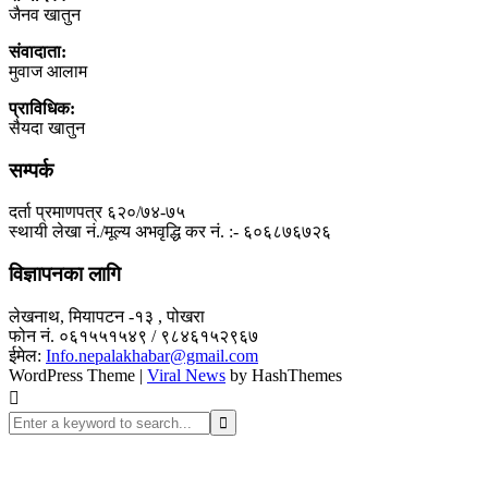
जैनव खातुन
संवादाता:
मुवाज आलाम
प्राविधिक:
सैयदा खातुन
सम्पर्क
दर्ता प्रमाणपत्र ६२०/७४-७५
स्थायी लेखा नं./मूल्य अभवृद्धि कर नं. :- ६०६८७६७२६
विज्ञापनका लागि
लेखनाथ, मियापटन -१३ , पोखरा
फोन नं. ०६१५५१५४९ / ९८४६१५२९६७
ईमेल:
Info.nepalakhabar@gmail.com
WordPress Theme
|
Viral News
by HashThemes