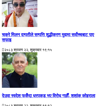
चक्रे मिलन दम्पतीले सम्पत्ति शुद्धीकरण मुद्दामा सर्वोच्चबाट पाए
सफाइ
२०८३ श्रावण २२, शुक्रबार १९:१५
देउवा स्वदेश फर्कँदा धरपकड भए विरोध गर्छौं- शशांक कोइराला
२०८३ श्रावण २२, शुक्रबार १९:१२