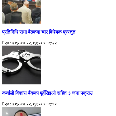
प्रतिनिधि सभा बैठकमा चार विधेयक प्रस्तुत
२०८३ श्रावण २२, शुक्रबार १९:२२
कर्णाली विकास बैंकका पूर्वसिइओ सहित ३ जना पक्राउ
२०८३ श्रावण २२, शुक्रबार १९:१९