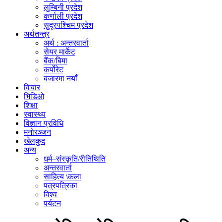
लुम्बिनी प्रदेश
कर्णाली प्रदेश
सुदूरपश्चिम प्रदेश
अर्थतन्त्र
अर्थ : अन्तरवार्ता
सेयर मार्केट
बैंक/बिमा
कर्पोरेट
बजारमा नयाँ
विचार
भिडिओ
शिक्षा
स्वास्थ्य
विज्ञान प्रविधि
मनोरञ्जन
खेलकुद
अन्य
धर्म–संस्कृति/रीतिथिति
अन्तरवार्ता
साहित्य \कला
पत्रपत्रिका
विश्व
पर्यटन