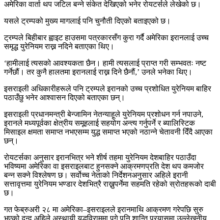
अमेरिका वार्ता थप जटिल बन्ने संकेत देखिएको भनेर रोयटर्सले लेखेको छ।
यसले ट्रम्पको मुख्य मागलाई पनि चुनौती दिएको बताइएको छ।
ट्रम्पले बिहीबार ह्वाइट हाउसमा पत्रकारसँग कुरा गर्दै अमेरिका इरानलाई उच्च
समृद्ध युरेनियम राख्न नदिने बताएका थिए।
‘हामीलाई त्यसको आवश्यकता छैन। हामी त्यसलाई प्राप्त गरी सम्भवतः नष्ट
गर्नेछौं। तर कुनै हालतमा इरानलाई राख्न दिने छैनौं,’ उनले भनेका थिए।
इसराइली अधिकारीहरूले पनि ट्रम्पले इरानको उच्च प्रशोधित युरेनियम बाहिर
पठाउँछु भनेर आश्वासन दिएको बताएका छन्।
इसराइली प्रधानमन्त्री बेन्जामिन नेतन्याहूले युरेनियम प्रशोधन गर्न नपाउने,
इरानले मध्यपूर्वका क्षेत्रीय समूहलाई सहयोग अन्त्य गर्नुपर्ने र ब्यालिस्टिक
मिसाइल क्षमता समाप्त नभएसम्म युद्ध समाप्त भएको नठान्ने चेतावनी दिँदै आएका
छन्।
रोयटर्सका अनुसार इरानभित्र भने शीर्ष तहमा युरेनियम देशबाहिर पठाउँदा
भविष्यमा अमेरिका वा इसराइलबाट हुनसक्ने आक्रमणप्रति देश थप कमजोर
बन्न सक्ने विश्लेषण छ। सर्वोच्च नेताको निर्देशनअनुसार अहिले इरानी
सत्तावृत्तमा युरेनियम भण्डार देशभित्रै राख्नुपर्नेमा सहमति रहेको स्रोतहरूको दाबी
छ।
गत फेब्रुअरी २८ मा अमेरिका–इसराइलले इरानमाथि आक्रमण गरेपछि सुरु
भएको द्वन्द्व अहिले अस्थायी युद्धविराममा पुगे पनि शान्ति प्रयासमा उल्लेखनीय