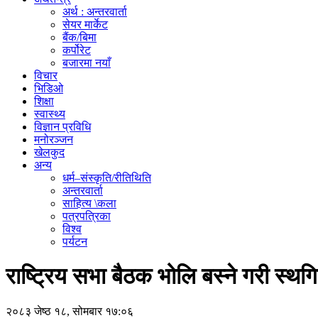
अर्थ : अन्तरवार्ता
सेयर मार्केट
बैंक/बिमा
कर्पोरेट
बजारमा नयाँ
विचार
भिडिओ
शिक्षा
स्वास्थ्य
विज्ञान प्रविधि
मनोरञ्जन
खेलकुद
अन्य
धर्म–संस्कृति/रीतिथिति
अन्तरवार्ता
साहित्य \कला
पत्रपत्रिका
विश्व
पर्यटन
राष्ट्रिय सभा बैठक भोलि बस्ने गरी स्थग
२०८३ जेष्ठ १८, सोमबार १७:०६