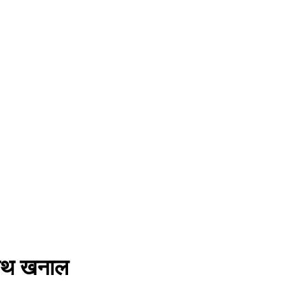
झलनाथ खनाल