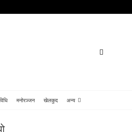
रविधि
मनोरञ्जन
खेलकुद
अन्य
यो