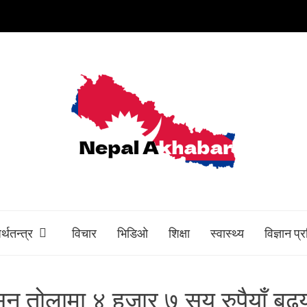
र्थतन्त्र
विचार
भिडिओ
शिक्षा
स्वास्थ्य
विज्ञान प्
ुन तोलामा ४ हजार ७ सय रुपैयाँ बढ्