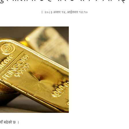
२०८३ असार १४, आईतवार १४:१०
ाँ बढेको छ ।