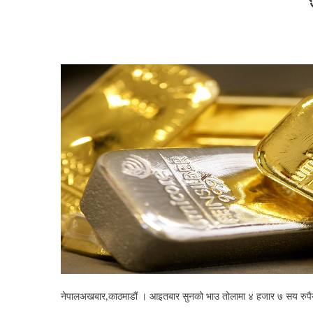
नेपालअखबार,काठमाडौं । आइतबार सुनको भाउ तोलामा ४ हजार ७ सय रुपैय