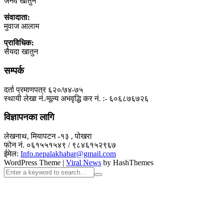
जैनव खातुन
संवादाता:
मुवाज आलाम
प्राविधिक:
सैयदा खातुन
सम्पर्क
दर्ता प्रमाणपत्र ६२०/७४-७५
स्थायी लेखा नं./मूल्य अभवृद्धि कर नं. :- ६०६८७६७२६
विज्ञापनका लागि
लेखनाथ, मियापटन -१३ , पोखरा
फोन नं. ०६१५५१५४९ / ९८४६१५२९६७
ईमेल:
Info.nepalakhabar@gmail.com
WordPress Theme
|
Viral News
by HashThemes