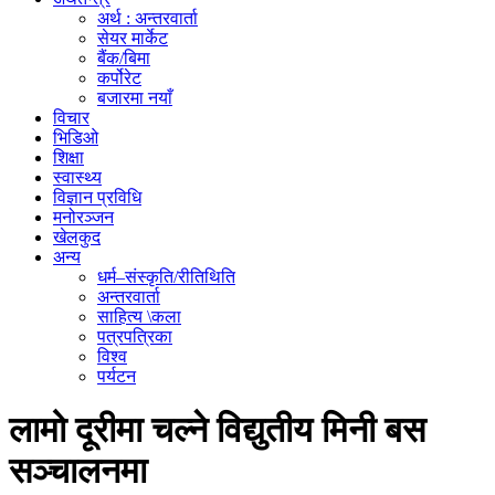
अर्थ : अन्तरवार्ता
सेयर मार्केट
बैंक/बिमा
कर्पोरेट
बजारमा नयाँ
विचार
भिडिओ
शिक्षा
स्वास्थ्य
विज्ञान प्रविधि
मनोरञ्जन
खेलकुद
अन्य
धर्म–संस्कृति/रीतिथिति
अन्तरवार्ता
साहित्य \कला
पत्रपत्रिका
विश्व
पर्यटन
लामो दूरीमा चल्ने विद्युतीय मिनी बस
सञ्चालनमा