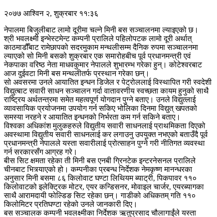
२०७७ आश्विन २, शुक्रबार ११:३६
नेपालमा बिजुलीबाट लामो दूरीमा चल्ने मिनी बस सञ्चालनमा ल्याइएको छ।
श्री भवलक्ष्मी इन्भेस्टमेन्ट कम्पनी प्रालिले पहिलोपटक लामो दूरी अर्थात्
काठमाडौँबाट रामेछापको सदरमुकाम मन्थलीसम्म दैनिक रुपमा सञ्चालनमा
ल्याएको सो मिनी बसको शुक्रबार एक समारोहबीच पूर्व प्रधानमन्त्री एवं
नेकपाका वरिष्ठ नेता माधवकुमार नेपालले शुभारम्भ गरेका हुन्। कोटेश्वरबाट
आज दुईवटा मिनी बस मन्थलीतर्फ प्रस्थान गरेका छन्।
सो अवसरमा उनले आयातित इन्धन डिजेल र पेट्रोललाई विस्थापित गरी स्वदेशी
विद्युत्बाट सवारी साधन सञ्चालन गर्दा वातावरणीय स्वच्छता कायम हुनुको साथै
राष्ट्रिय अर्थतन्त्रमा समेत महत्वपूर्ण योगदान पुग्ने बताए। उनले विद्युत्लाई
व्यावसायिक प्रयोजनमा उपयोग गर्न सकिए भोलिका दिनमा विद्युत् खपतको
समस्या नरहने र आयातित इन्धनको निर्भरता कम गर्न सकिने बताए।
विश्वका अधिकांश मुलुकहरुले विद्युतीय सवारी साधनलाई प्राथमिकता दिएको
अवस्थामा विद्युतीय सवारी साधनलाई कर लगाउनु उपयुक्त नभएको बताउँदै पूर्व
प्रधानमन्त्री नेपालले यस्ता सवारीलाई प्रोत्साहन पुग्ने गरी नीतिगत व्यवस्था
गर्न सरकारसँग आग्रह गरे।
बीस सिट क्षमता रहेका ती मिनी बस एनबी ग्रिनटेक इन्टरनेसनल प्रालिले
चीनबाट भित्र्याएको हो। कम्पनीका प्रबन्ध निर्देशक नेमकृष्ण मानन्धरका
अनुसार मिनी बसमा ८६ किलोवाट घण्टा लिथियम ब्याट्री, पिकपावर ११०
किलोवाटको इलेक्ट्रिक मोटर, एयर कन्डिसनर, मोवाइल चार्जर, एयरब्यागका
साथै आरामदायी फोल्डिङ सिट रहेका छन्। गाडीको अधिकतम् गति ११०
किलोमिटर प्रतिघण्टा रहेको उनले जानकारी दिए।
बस सञ्चालक कम्पनी भवलक्ष्मीका निर्देशक ऋतुप्रसाद चौलागाईंले यस्ता