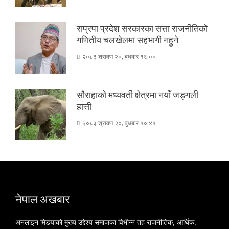
राप्रपा प्रदेश सरकारका सत्ता राजनीतिको
गणितीय चलखेलमा सहभागी नहुने
२०८३ श्रावण २०, बुधबार १६:००
सौराहाको मध्यवर्ती क्षेत्रमा नयाँ जङ्गली
हात्ती
२०८३ श्रावण २०, बुधबार १०:४१
नेपाल अखबार
अनलाइन मिडयाको मुख्य उद्देश्य समाजका विभीन्न तह राजनीतिक, आर्थिक,