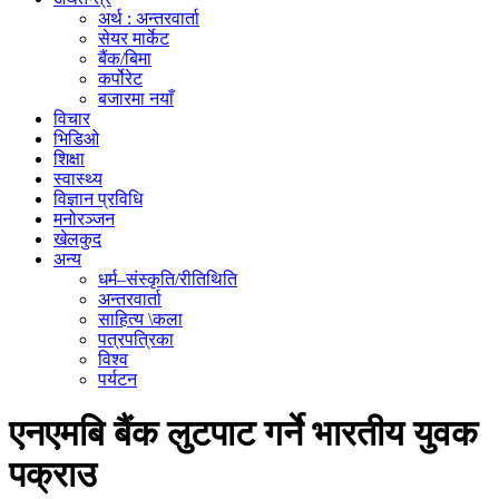
अर्थ : अन्तरवार्ता
सेयर मार्केट
बैंक/बिमा
कर्पोरेट
बजारमा नयाँ
विचार
भिडिओ
शिक्षा
स्वास्थ्य
विज्ञान प्रविधि
मनोरञ्जन
खेलकुद
अन्य
धर्म–संस्कृति/रीतिथिति
अन्तरवार्ता
साहित्य \कला
पत्रपत्रिका
विश्व
पर्यटन
एनएमबि बैंक लुटपाट गर्ने भारतीय युवक
पक्राउ