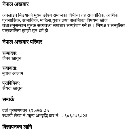
नेपाल अखबार
अनलाइन मिडयाको मुख्य उद्देश्य समाजका विभीन्न तह राजनीतिक, आर्थिक,
प्रासासिक, सामाजिक, माहिला,युवार तथा बालबािका विषयमा खोज
तथाअनुसन्धान मुलक सत्यतथ्य समाचार सम्प्रेषण गर्ने छ । निष्पक्ष र सन्तुलित
पत्रकारिता हाम्रो मूल धर्म हो ।
नेपाल अखवार परिवार
सम्पादक:
जैनव खातुन
संवादाता:
मुवाज आलाम
प्राविधिक:
सैयदा खातुन
सम्पर्क
दर्ता प्रमाणपत्र ६२०/७४-७५
स्थायी लेखा नं./मूल्य अभवृद्धि कर नं. :- ६०६८७६७२६
विज्ञापनका लागि