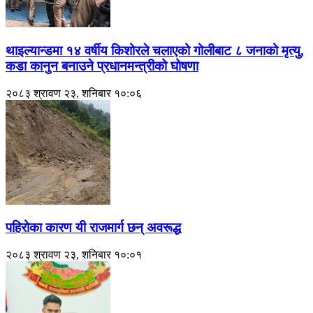
थाइल्यान्डमा १४ वर्षीय किशोरले चलाएको गोलीबाट ८ जनाको मृत्यु,
कडा कानुन बनाउने प्रधानमन्त्रीको घोषणा
२०८३ श्रावण २३, शनिबार १०:०६
पहिरोका कारण यी राजमार्ग छन् अवरूद्ध
२०८३ श्रावण २३, शनिबार १०:०१