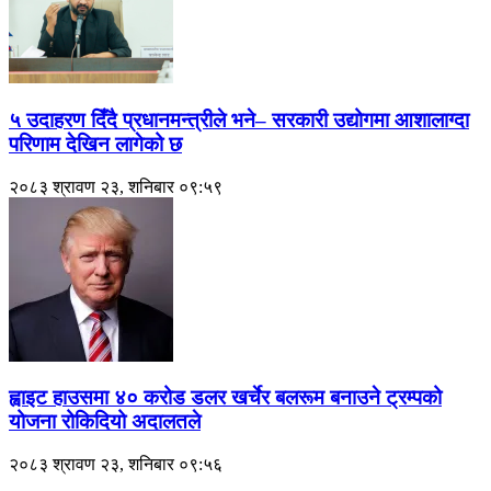
५ उदाहरण दिँदै प्रधानमन्त्रीले भने– सरकारी उद्योगमा आशालाग्दा
परिणाम देखिन लागेको छ
२०८३ श्रावण २३, शनिबार ०९:५९
ह्वाइट हाउसमा ४० करोड डलर खर्चेर बलरूम बनाउने ट्रम्पको
योजना रोकिदियो अदालतले
२०८३ श्रावण २३, शनिबार ०९:५६