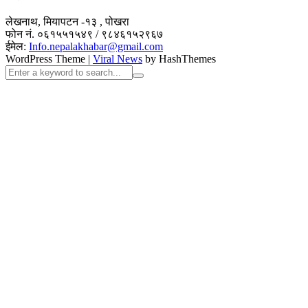
लेखनाथ, मियापटन -१३ , पोखरा
फोन नं. ०६१५५१५४९ / ९८४६१५२९६७
ईमेल:
Info.nepalakhabar@gmail.com
WordPress Theme
|
Viral News
by HashThemes