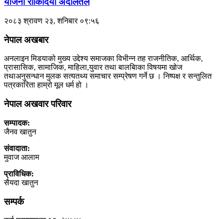
योजना रोकिदियो अदालतले
२०८३ श्रावण २३, शनिबार ०९:५६
नेपाल अखबार
अनलाइन मिडयाको मुख्य उद्देश्य समाजका विभीन्न तह राजनीतिक, आर्थिक,
प्रासासिक, सामाजिक, माहिला,युवार तथा बालबािका विषयमा खोज
तथाअनुसन्धान मुलक सत्यतथ्य समाचार सम्प्रेषण गर्ने छ । निष्पक्ष र सन्तुलित
पत्रकारिता हाम्रो मूल धर्म हो ।
नेपाल अखवार परिवार
सम्पादक:
जैनव खातुन
संवादाता:
मुवाज आलाम
प्राविधिक:
सैयदा खातुन
सम्पर्क