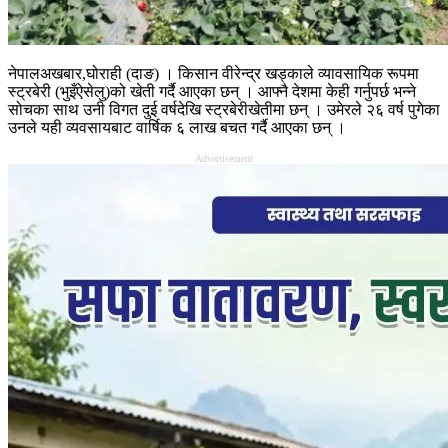
नेपालअखबार,घोराही (दाङ) । किसान वीरेन्द्र खड्काले व्यावसायिक रूपमा
स्ट्रबेरी (भुइँऐसेलु)को खेती गर्दै आएका छन् । आफ्नै देशमा केही गर्नुपर्छ भन्ने
सोचका साथ उनी विगत दुई वर्षदेखि स्ट्रबेरीखेतीमा छन् । उमेरले २६ वर्ष पुगेका
उनले यही व्यवसायबाट वार्षिक ६ लाख बचत गर्दै आएका छन् ।
Advertisement