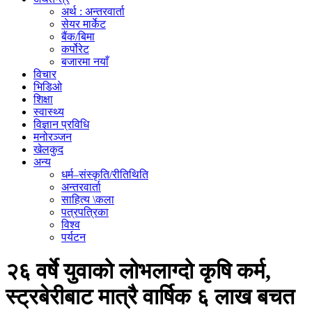
अर्थ : अन्तरवार्ता
सेयर मार्केट
बैंक/बिमा
कर्पोरेट
बजारमा नयाँ
विचार
भिडिओ
शिक्षा
स्वास्थ्य
विज्ञान प्रविधि
मनोरञ्जन
खेलकुद
अन्य
धर्म–संस्कृति/रीतिथिति
अन्तरवार्ता
साहित्य \कला
पत्रपत्रिका
विश्व
पर्यटन
२६ वर्षे युवाको लोभलाग्दो कृषि कर्म,
स्ट्रबेरीबाट मात्रै वार्षिक ६ लाख बचत