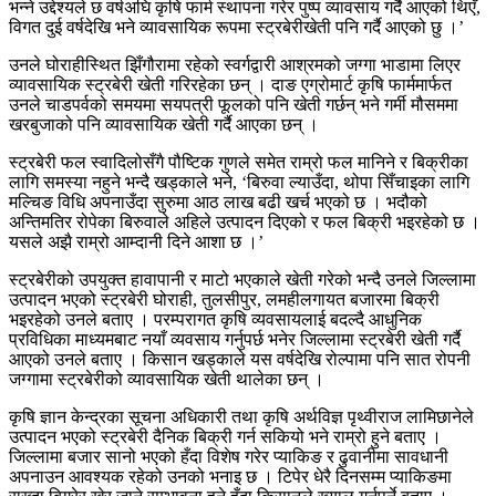
भन्ने उद्देश्यले छ वर्षअघि कृषि फार्म स्थापना गरेर पुष्प व्यावसाय गर्दै आएको थिएँ,
विगत दुई वर्षदेखि भने व्यावसायिक रूपमा स्ट्रबेरीखेती पनि गर्दै आएको छु ।’
उनले घोराहीस्थित झिँगौरामा रहेको स्वर्गद्वारी आश्रमको जग्गा भाडामा लिएर
व्यावसायिक स्ट्रबेरी खेती गरिरहेका छन् । दाङ एग्रोमार्ट कृषि फार्ममार्फत
उनले चाडपर्वको समयमा सयपत्री फूलको पनि खेती गर्छन् भने गर्मी मौसममा
खरबुजाको पनि व्यावसायिक खेती गर्दै आएका छन् ।
स्ट्रबेरी फल स्वादिलोसँगै पौष्टिक गुणले समेत राम्रो फल मानिने र बिक्रीका
लागि समस्या नहुने भन्दै खड्काले भने, ‘बिरुवा ल्याउँदा, थोपा सिँचाइका लागि
मल्चिङ विधि अपनाउँदा सुरुमा आठ लाख बढी खर्च भएको छ । भदौको
अन्तिमतिर रोपेका बिरुवाले अहिले उत्पादन दिएको र फल बिक्री भइरहेको छ ।
यसले अझै राम्रो आम्दानी दिने आशा छ ।’
स्ट्रबेरीको उपयुक्त हावापानी र माटो भएकाले खेती गरेको भन्दै उनले जिल्लामा
उत्पादन भएको स्ट्रबेरी घोराही, तुलसीपुर, लमहीलगायत बजारमा बिक्री
भइरहेको उनले बताए । परम्परागत कृषि व्यवसायलाई बदल्दै आधुनिक
प्रविधिका माध्यमबाट नयाँ व्यवसाय गर्नुपर्छ भनेर जिल्लामा स्ट्रबेरी खेती गर्दै
आएको उनले बताए । किसान खड्काले यस वर्षदेखि रोल्पामा पनि सात रोपनी
जग्गामा स्ट्रबेरीको व्यावसायिक खेती थालेका छन् ।
कृषि ज्ञान केन्द्रका सूचना अधिकारी तथा कृषि अर्थविज्ञ पृथ्वीराज लामिछानेले
उत्पादन भएको स्ट्रबेरी दैनिक बिक्री गर्न सकियो भने राम्रो हुने बताए ।
जिल्लामा बजार सानो भएको हँदा विशेष गरेर प्याकिङ र ढुवानीमा सावधानी
अपनाउन आवश्यक रहेको उनको भनाइ छ । टिपेर धेरै दिनसम्म प्याकिङमा