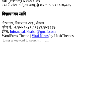
दर्ता प्रमाणपत्र ६२०/७४-७५
स्थायी लेखा नं./मूल्य अभवृद्धि कर नं. :- ६०६८७६७२६
विज्ञापनका लागि
लेखनाथ, मियापटन -१३ , पोखरा
फोन नं. ०६१५५१५४९ / ९८४६१५२९६७
ईमेल:
Info.nepalakhabar@gmail.com
WordPress Theme
|
Viral News
by HashThemes