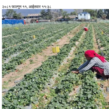
२०८१ फाल्गुन ११, आईतवार ११:३८