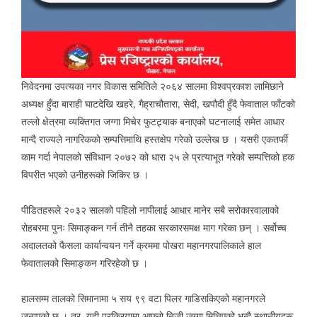
निवेदनमा उपत्यका नगर विकास समितिले २०६४ सालमा विश्वप्रकाश लामिछाने
अध्यक्ष हुँदा बाराही घाटदेखि खहरे, गैह्राचौतारा, सेदी, खपौदी हुँदै फेवाताल फाँटको
तल्लो क्षेत्रमा व्यक्तिगत जग्गा मिचेर फुटट्र्याक बनाएको घटनालाई समेत आधार
मान्दै राज्यले नागरिकको सम्पत्तिमाथि हस्तक्षेप गरेको उल्लेख छ । यसरी एकतर्फी
काम गर्दा नेपालको संविधान २०७२ को धारा २५ ले प्रत्याभूत गरेको सम्पत्तिको हक
विपरीत भएको उनीहरूको जिकिर छ ।
पीडितहरूले २०३२ सालको पहिलो नापीलाई आधार मानेर सबै सरोकारवालाको
रोहबरमा पुनः सिमाङ्कन गर्न तीनै तहका सरकारसमक्ष माग गरेका छन् । सर्वोच्च
अदालतको फैसला कार्यान्वयन गर्ने क्रममा पोखरा महानगरपालिकाले हाल
फेवातालको सिमाङ्कन गरिरहेको छ ।
हालसम्म तालको सिमानामा ५ सय ९९ वटा पिलर गाडिसकिएको महानगरले
जनाएको छ । तर, यही प्रक्रियामा आफ्नो निजी जग्गा मिचिएको भन्दै स्थानीयहरू