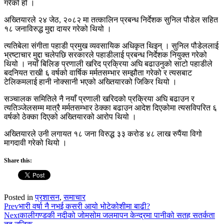
गरेको हो ।
अख्तियारले २४ जेठ, २०८२ मा तत्कालिन प्रबन्ध निर्देशक सुनिल पौडेल सहित
१८ जनाविरुद्ध मुद्दा दायर गरेको थियो ।
त्यतिबेला संगीता पहाडी प्रमुख व्यवसायिक अधिकृत थिइन् । सुनिल पौडेललाई
भ्रष्टाचार मुद्दा चलेपछि सरकारले पहाडीलाई प्रबन्ध निर्देशक नियुक्त गरेको
थियो । नयाँ बिलिङ प्रणाली खरिद प्रक्रिया अघि बढाउनुको साटो पहाडीले
बदनियत राखी ६ वर्षको वार्षिक मर्मतसम्भार सम्झौता गरेको र त्यसबाट
टेलिकमलाई हानी नोक्सानी भएको अख्तियारको जिकिर थियो ।
सञ्चालक समितिले नै नयाँ प्रणाली खरिदको प्रक्रिया अघि बढाउन र
त्यतिञ्जेलसम्म मात्रै मर्मतसम्भार ठेक्का बढाउन आदेश दिएकोमा त्यसविपरित ६
वर्षको ठेक्का दिएको अख्तियारको आरोप थियो ।
अख्तियारले उनी लगायत १८ जना विरुद्ध ३३ करोड ४८ लाख रुपैंया विगो
मागदावी गरेको थियो ।
Share this:
Posted in
प्रशासन
,
समाचार
Prev
भारी वर्षा नै नभई कसरी आयो भोटेकोशीमा बाढी?
Next
कालीगण्डकी नदीको जोमसोम जलमापन केन्द्रमा पानीको सतह सतर्कता