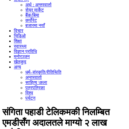
अर्थ : अन्तरवार्ता
सेयर मार्केट
बैंक/बिमा
कर्पोरेट
बजारमा नयाँ
विचार
भिडिओ
शिक्षा
स्वास्थ्य
विज्ञान प्रविधि
मनोरञ्जन
खेलकुद
अन्य
धर्म–संस्कृति/रीतिथिति
अन्तरवार्ता
साहित्य \कला
पत्रपत्रिका
विश्व
पर्यटन
संगिता पहाडी टेलिकमकी निलम्बित
एमडीसँग अदालतले माग्यो २ लाख