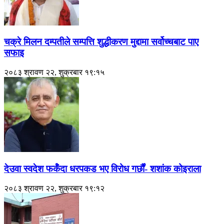
चक्रे मिलन दम्पतीले सम्पत्ति शुद्धीकरण मुद्दामा सर्वोच्चबाट पाए
सफाइ
२०८३ श्रावण २२, शुक्रबार १९:१५
देउवा स्वदेश फर्कँदा धरपकड भए विरोध गर्छौं- शशांक कोइराला
२०८३ श्रावण २२, शुक्रबार १९:१२