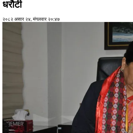
धरौटी
२०८२ असार २४, मंगलवार २०:४७