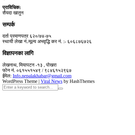
प्राविधिक:
सैयदा खातुन
सम्पर्क
दर्ता प्रमाणपत्र ६२०/७४-७५
स्थायी लेखा नं./मूल्य अभवृद्धि कर नं. :- ६०६८७६७२६
विज्ञापनका लागि
लेखनाथ, मियापटन -१३ , पोखरा
फोन नं. ०६१५५१५४९ / ९८४६१५२९६७
ईमेल:
Info.nepalakhabar@gmail.com
WordPress Theme
|
Viral News
by HashThemes