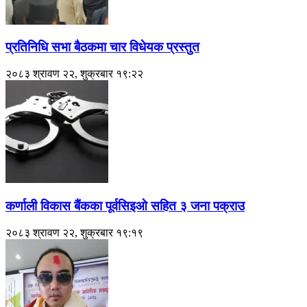
प्रतिनिधि सभा बैठकमा चार विधेयक प्रस्तुत
२०८३ श्रावण २२, शुक्रबार १९:२२
कर्णाली विकास बैंकका पूर्वसिइओ सहित ३ जना पक्राउ
२०८३ श्रावण २२, शुक्रबार १९:१९