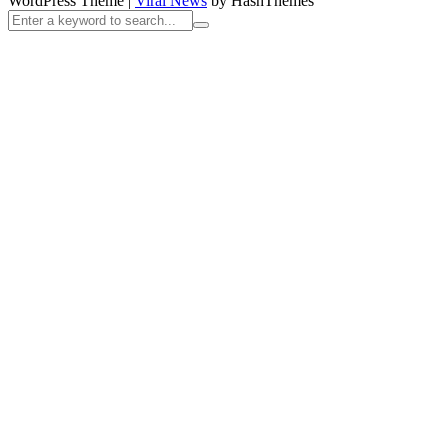
WordPress Theme
|
Viral News
by HashThemes