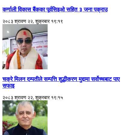
कर्णाली विकास बैंकका पूर्वसिइओ सहित ३ जना पक्राउ
२०८३ श्रावण २२, शुक्रबार १९:१९
चक्रे मिलन दम्पतीले सम्पत्ति शुद्धीकरण मुद्दामा सर्वोच्चबाट पाए
सफाइ
२०८३ श्रावण २२, शुक्रबार १९:१५