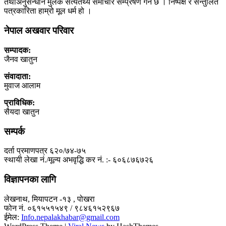
तथाअनुसन्धान मुलक सत्यतथ्य समाचार सम्प्रेषण गर्ने छ । निष्पक्ष र सन्तुलित
पत्रकारिता हाम्रो मूल धर्म हो ।
नेपाल अखवार परिवार
सम्पादक:
जैनव खातुन
संवादाता:
मुवाज आलाम
प्राविधिक:
सैयदा खातुन
सम्पर्क
दर्ता प्रमाणपत्र ६२०/७४-७५
स्थायी लेखा नं./मूल्य अभवृद्धि कर नं. :- ६०६८७६७२६
विज्ञापनका लागि
लेखनाथ, मियापटन -१३ , पोखरा
फोन नं. ०६१५५१५४९ / ९८४६१५२९६७
ईमेल:
Info.nepalakhabar@gmail.com