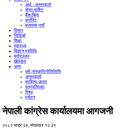
अर्थ : अन्तरवार्ता
सेयर मार्केट
बैंक/बिमा
कर्पोरेट
बजारमा नयाँ
विचार
भिडिओ
शिक्षा
स्वास्थ्य
विज्ञान प्रविधि
मनोरञ्जन
खेलकुद
अन्य
धर्म–संस्कृति/रीतिथिति
अन्तरवार्ता
साहित्य \कला
पत्रपत्रिका
विश्व
पर्यटन
नेपाली कांग्रेस कार्यालयमा आगजनी
२०८२ भाद्र २४, मंगलवार १२:३९