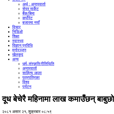
अर्थ : अन्तरवार्ता
सेयर मार्केट
बैंक/बिमा
कर्पोरेट
बजारमा नयाँ
विचार
भिडिओ
शिक्षा
स्वास्थ्य
विज्ञान प्रविधि
मनोरञ्जन
खेलकुद
अन्य
धर्म–संस्कृति/रीतिथिति
अन्तरवार्ता
साहित्य \कला
पत्रपत्रिका
विश्व
पर्यटन
दूध बेचेरै महिनामा लाख कमाउँछन् बाबुछो
२०८१ असार २१, शुक्रबार ०८:५९