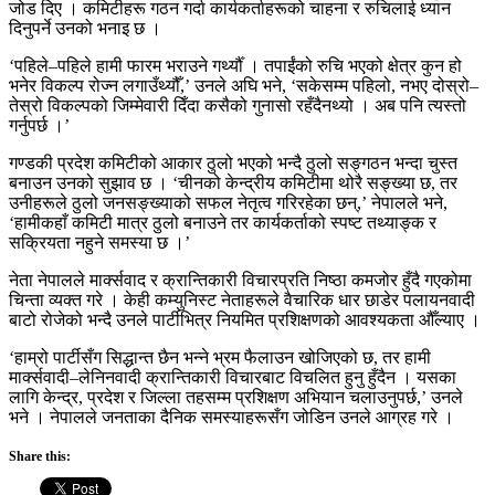
जोड दिए । कमिटीहरू गठन गर्दा कार्यकर्ताहरूको चाहना र रुचिलाई ध्यान
दिनुपर्ने उनको भनाइ छ ।
‘पहिले–पहिले हामी फारम भराउने गर्थ्यौँ । तपाईंको रुचि भएको क्षेत्र कुन हो
भनेर विकल्प रोज्न लगाउँथ्यौँ,’ उनले अघि भने, ‘सकेसम्म पहिलो, नभए दोस्रो–
तेस्रो विकल्पको जिम्मेवारी दिँदा कसैको गुनासो रहँदैनथ्यो । अब पनि त्यस्तो
गर्नुपर्छ ।’
गण्डकी प्रदेश कमिटीको आकार ठुलो भएको भन्दै ठुलो सङ्गठन भन्दा चुस्त
बनाउन उनको सुझाव छ । ‘चीनको केन्द्रीय कमिटीमा थोरै सङ्ख्या छ, तर
उनीहरूले ठुलो जनसङ्ख्याको सफल नेतृत्व गरिरहेका छन्,’ नेपालले भने,
‘हामीकहाँ कमिटी मात्र ठुलो बनाउने तर कार्यकर्ताको स्पष्ट तथ्याङ्क र
सक्रियता नहुने समस्या छ ।’
नेता नेपालले मार्क्सवाद र क्रान्तिकारी विचारप्रति निष्ठा कमजोर हुँदै गएकोमा
चिन्ता व्यक्त गरे । केही कम्युनिस्ट नेताहरूले वैचारिक धार छाडेर पलायनवादी
बाटो रोजेको भन्दै उनले पार्टीभित्र नियमित प्रशिक्षणको आवश्यकता औँल्याए ।
‘हाम्रो पार्टीसँग सिद्धान्त छैन भन्ने भ्रम फैलाउन खोजिएको छ, तर हामी
मार्क्सवादी–लेनिनवादी क्रान्तिकारी विचारबाट विचलित हुनु हुँदैन । यसका
लागि केन्द्र, प्रदेश र जिल्ला तहसम्म प्रशिक्षण अभियान चलाउनुपर्छ,’ उनले
भने । नेपालले जनताका दैनिक समस्याहरूसँग जोडिन उनले आग्रह गरे ।
Share this: