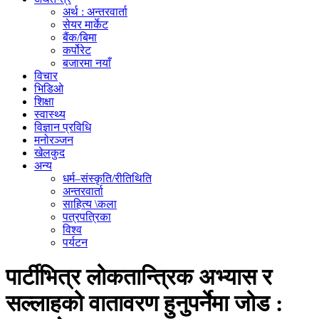
अर्थ : अन्तरवार्ता
सेयर मार्केट
बैंक/बिमा
कर्पोरेट
बजारमा नयाँ
विचार
भिडिओ
शिक्षा
स्वास्थ्य
विज्ञान प्रविधि
मनोरञ्जन
खेलकुद
अन्य
धर्म–संस्कृति/रीतिथिति
अन्तरवार्ता
साहित्य \कला
पत्रपत्रिका
विश्व
पर्यटन
पार्टीभित्र लोकतान्त्रिक अभ्यास र
सल्लाहको वातावरण हुनुपर्नेमा जोड :