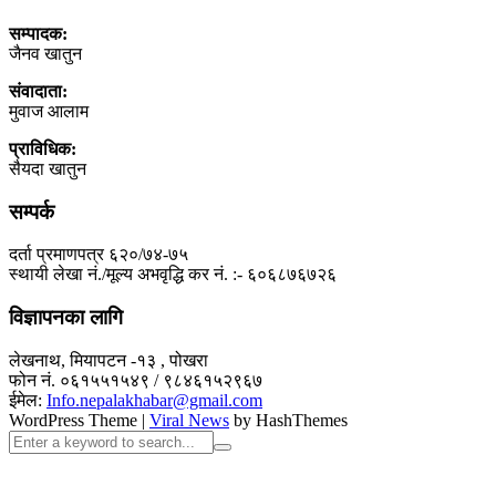
सम्पादक:
जैनव खातुन
संवादाता:
मुवाज आलाम
प्राविधिक:
सैयदा खातुन
सम्पर्क
दर्ता प्रमाणपत्र ६२०/७४-७५
स्थायी लेखा नं./मूल्य अभवृद्धि कर नं. :- ६०६८७६७२६
विज्ञापनका लागि
लेखनाथ, मियापटन -१३ , पोखरा
फोन नं. ०६१५५१५४९ / ९८४६१५२९६७
ईमेल:
Info.nepalakhabar@gmail.com
WordPress Theme
|
Viral News
by HashThemes