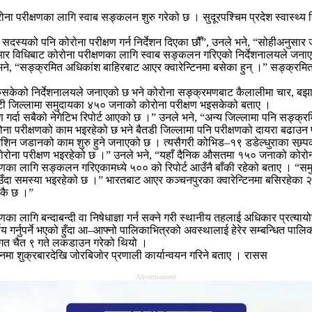
परीक्षणका लागि स्वाब सङ्कलन शुरु गरेको छ । सुदूरपश्चिम प्रदेश स्वास्थ्य नि
 सदस्यको पनि कोरोना परीक्षण गर्न निर्देशन दिएका छौँ”, उनले भने, “सोहीअनुसार
िआर विधिबाट कोरोना परीक्षणका लागि स्वाब सङ्कलन गरिएको निर्देशनालयले जन
भने, “सङ्क्रमित अधिकांश बाहिरबाट आएर क्वारेन्टिनमा बसेका हुन् ।” सङ्क्रमि
िसकेको निर्देशनालयले जनाएको छ भने कोरोना सङ्क्रमणबाट कैलालीमा चार, बझाङ
म डोटी जिल्लामा समुदायका ४५० जनाको कोरोना परीक्षण भइसकेको बताए ।
र्दा सबैको नेगेटिभ रिपोर्ट आएको छ ।” उनले भने, “अन्य जिल्लामा पनि सङ्क्
रोना परीक्षणको काम भइरहेको छ भने बैतडी जिल्लामा पनि परीक्षणको दायरा बढाउ
 मेशिन जडानको काम शुरु हुने जनाएको छ । त्यसैगरी कोभिड–१९ डडेल्धुराका सम्र्पक
रोना परीक्षण भइरहेको छ ।” उनले भने, “यहाँ दैनिक औसतमा १५० जनाको कोरोना 
रीक्षणका लागि सङ्कलन गरिएकामध्ये ५०० को रिपोर्ट आउँनै बाँकी रहेको बताए । “
 ढिलो आउँदा समस्या भइरहेको छ ।” भारतबाट आएर कञ्चनपुरका क्वारेन्टिनमा बसिरह
ेकै छ ।”
का लागि बन्दाबन्दी वा निषेधाज्ञा गर्न सक्ने गरी स्थानीय तहलाई अधिकार प्रत्
 गर्नुपर्ने भएको हुँदा आ–आफ्नो पालिकाभित्रको अवस्थालाई हेरेर सम्बन्धित पालि
 गत चैत ९ गते लकडाउन गरेको थियो ।
मा शुक्रबारदेखि जोरबिजोर प्रणाली कार्यान्वयन गरिने बताए । रासस
Advertisement