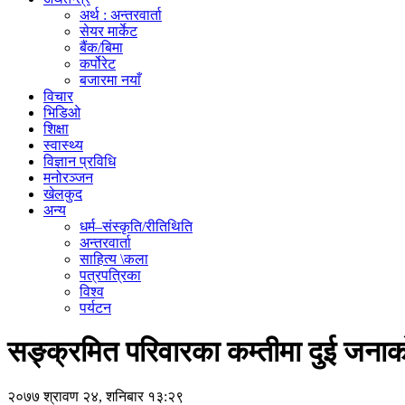
अर्थ : अन्तरवार्ता
सेयर मार्केट
बैंक/बिमा
कर्पोरेट
बजारमा नयाँ
विचार
भिडिओ
शिक्षा
स्वास्थ्य
विज्ञान प्रविधि
मनोरञ्जन
खेलकुद
अन्य
धर्म–संस्कृति/रीतिथिति
अन्तरवार्ता
साहित्य \कला
पत्रपत्रिका
विश्व
पर्यटन
सङ्क्रमित परिवारका कम्तीमा दुई जनाको
२०७७ श्रावण २४, शनिबार १३:२९