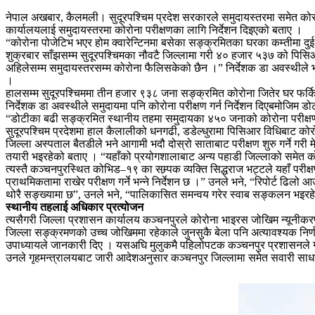
नेपाल अखबार, कैलमली। सुदूरपश्चिम प्रदेश सरकारले समुदायस्तरमा समेत कोरोना 
कार्यालयलाई समुदायस्तरमा कोरोना परीक्षणका लागि निर्देशन दिइएको बताए ।
“कोरोना पोजेटिभ भएर होम क्वारेन्टिनमा बसेका सङ्क्रमितका घरका कम्तीमा दुई
शुक्रबार साँझसम्म सुदूरपश्चिमका नौवटै जिल्लामा गरी ४० हजार ५३७ को पिस
अहिलेसम्म समुदायस्तरसम्म कोरोना फैलिसकेको छैन ।” निर्देशक डा अवस्थीले 
।
हालसम्म सुदूरपश्चिममा तीन हजार ९३८ जना सङ्क्रमित कोरोना जितेर घर फर्क
निर्देशक डा अवस्थीले समुदायमा पनि कोरोना परीक्षण गर्न निर्देशन दिएबमोजि
“डोटीका बढी सङ्क्रमित स्थानीय तहमा समुदायका ४५० जनाको कोरोना परीक्षण ग
सुदूरपश्चिम प्रदेशमा हाल कैलालीको धनगढी, डडेल्धुरामा पिसिआर विधिबाट को
जिल्ला अस्पताल बैतडीले भने आगामी भदौ दोस्रो साताबाट परीक्षण शुरु गर्ने गरी
तयारी भइरहेको बताए । “यहाँको प्रयोगशालाबाट अन्य पहाडी जिल्लाको समेत को
त्यस्तै कञ्चनपुरस्थित कोभिड–१९ का सम्र्पक व्यक्ति सिद्धराज भट्टले यहाँ प
प्राथमिकतामा राखेर परीक्षण गर्ने भन्ने निर्देशन छ ।” उनले भने, “रिपोर्ट
थोरै सङ्ख्यामा छ”, उनले भने, “पालिकासित समन्वय गरेर स्वाब सङ्कलन भइरह
स्थानीय तहलाई अधिकार प्रत्योजन
त्यसैगरी जिल्ला प्रशासन कार्यालय कञ्चनपुरले कोरोना भाइरस जोखिम न्यूनीकरण
जिल्ला सङ्क्रमणको उच्च जोखिममा रहेकाले जुनसुकै बेला पनि अत्यावश्यक निर्णय
उपाध्यायले जानकारी दिए । यसअघि मुलुकमै पहिलोपटक कञ्चनपुर प्रशासनले
उनले गृहमन्त्रालयबाट जारी आदेशअनुसार कञ्चनपुर जिल्लामा समेत सवारी साधन