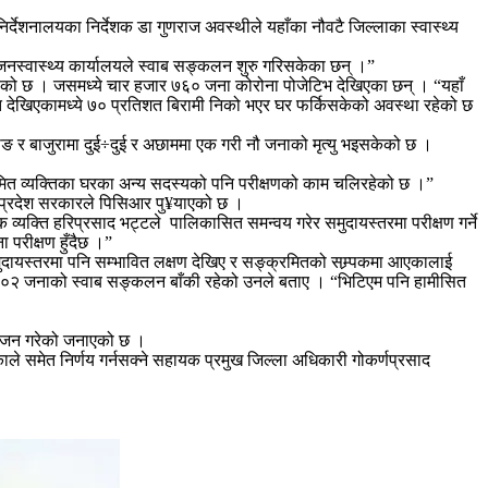
र्देशनालयका निर्देशक डा गुणराज अवस्थीले यहाँका नौवटै जिल्लाका स्वास्थ्य
 जनस्वास्थ्य कार्यालयले स्वाब सङ्कलन शुरु गरिसकेका छन् ।”
ाएको छ । जसमध्ये चार हजार ७६० जना कोरोना पोजेटिभ देखिएका छन् । “यहाँ
त देखिएकामध्ये ७० प्रतिशत बिरामी निको भएर घर फर्किसकेको अवस्था रहेको छ
 र बाजुरामा दुई÷दुई र अछाममा एक गरी नौ जनाको मृत्यु भइसकेको छ ।
रमित व्यक्तिका घरका अन्य सदस्यको पनि परीक्षणको काम चलिरहेको छ ।”
न प्रदेश सरकारले पिसिआर पु¥याएको छ ।
 व्यक्ति हरिप्रसाद भट्टले पालिकासित समन्वय गरेर समुदायस्तरमा परीक्षण गर्ने
परीक्षण हुँदैछ ।”
समुदायस्तरमा पनि सम्भावित लक्षण देखिए र सङ्क्रमितको सम्र्पकमा आएकालाई
ेका २०२ जनाको स्वाब सङ्कलन बाँकी रहेको उनले बताए । “भिटिएम पनि हामीसित
यायोजन गरेको जनाएको छ ।
काले समेत निर्णय गर्नसक्ने सहायक प्रमुख जिल्ला अधिकारी गोकर्णप्रसाद